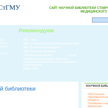
 СтГМУ
САЙТ НАУЧНОЙ БИБЛИОТЕКИ СТАВ
МЕДИЦИНСКОГО 
Рекомендуем
й и
ЭБС "Лань"
извана
ЭБС Университетская библиотека онлайн
атория
ЭБС "Консультант студента"
ЭБС "Консультант врача"
 первые
Электронный каталог
(Local)
Удаленная регистрация. Доступы к
электронным библиотечным системам и
базам данных.
БМБ и СЭБ
НАУЧНАЯ БИБ
й библиотеки
Обеспечение
образовательно
процесса
Положение о на
библиотеке