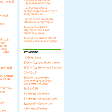
изданий, полученных
лектронной
Научной библиотекой
В информационно-
библиографический отдел
поступили книги
аучной
Виртуальная выставка
«Новинки литературы»
пись
Книжная выставка
«Путешествие в мир
старинных книг»
Книжная выставка «Всем
й отдел
сердцем преданные делу»
ское
ентов
 2008,
— 2018 )
РУБРИКИ
! Объявления !
2016 – Год российского кино
2017 – Год экологии в России
 научной
COVID-19
КТОВАНИЯ
Библиографическое
АБОТКИ
описание для рабочих
программ (образцы)
итературы
БМБ и СЭБ
ьств
В помощь обучению
В помощь преподавателю
ого
Здоровый образ жизни
К 70-летию Победы
 зала