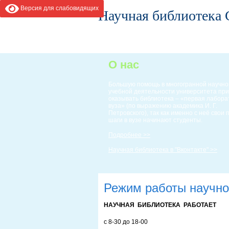
Версия для слабовидящих
Научная библиотека
ГЛАВНАЯ
ИНФОРМАЦИЯ
О нас
Большую помощь в многогранной научно
учебной деятельности университета пр
оказывать библиотека – «первая лабор
вуза» (по выражению академика И. Г.
Петровского), так как именно с неё свои
шаги в вузе начинают студенты.
Подробнее >>
Научная библиотека в "Вконтакте" >>
Режим работы научно
НАУЧНАЯ БИБЛИОТЕКА РАБОТАЕТ
с 8-30 до 18-00