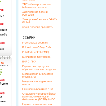
ЭБС «Университетская
библиотека онлайн»
Электронные версии
журналов
Электронный каталог OPAC-
Global
Это интересно прочитать
ССЫЛКИ
Free Medical Journals
Polpred.com Обзор СМИ.
PubMed Central (PMC)
Библиотека Докусфера
ВКР СтГМУ
Единое окно доступа к
образовательным ресурсам
Медицинская Библиотека
medulka.ru!
Медицинские журналы и
газеты
Научная библиотека в ВК
Отделение «Всероссийская
патентно-техническая
библиотека» (ВПТБ) ФИПС
Портал психологических