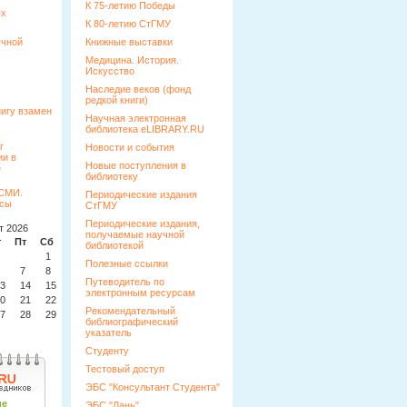
К 75-летию Победы
ых
К 80-летию СтГМУ
учной
Книжные выставки
Медицина. История.
Искусство
Наследие веков (фонд
редкой книги)
Научная электронная
библиотека eLIBRARY.RU
Новости и события
Новые поступления в
библиотеку
Периодические издания
СтГМУ
Периодические издания,
т 2026
получаемые научной
т
Пт
Сб
Вс
библиотекой
1
2
Полезные ссылки
7
8
9
Путеводитель по
3
14
15
16
электронным ресурсам
0
21
22
23
Рекомендательный
7
28
29
30
библиографический
указатель
Студенту
Тестовый доступ
ЭБС "Консультант Студента"
ЭБС "Лань"