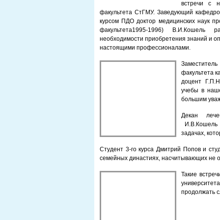
встречи с н
факультета СтГМУ.
Заведующий кафедро
курсом ПДО доктор медицинских наук пр
факультета1995-1996) В.И.Кошель 
необходимости приобретения знаний и опы
настоящими профессионалами.
Заместит
ел
факультета к
доцент Г.П.Н
учебы в наш
большим уваж
Декан лече
И.В.Кошель 
задачах, кот
Студент 3-го курса Дмитрий Попов и сту
семейных династиях, насчитывающих не о
Такие встреч
университет
продолжать 