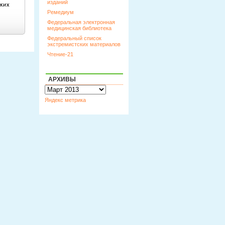
изданий
Ремедиум
Федеральная электронная
медицинская библиотека
Федеральный список
экстремистских материалов
Чтение-21
АРХИВЫ
Архивы
Яндекс метрика