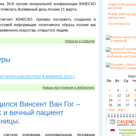
 на 30-й сессии генеральной конференции ЮНЕСКО
Отдел электронн
ресурсов
отмечать Всемирный день поэзии 21 марта.
Режим работы на
библиотеки
считает ЮНЕСКО, призван послужить созданию в
Это интересно
ассовой информации позитивного образа поэзии как
ременного искусства, открытого людям.
в
Новости и события
уры
Март
УЧНУЮ БИБЛИОТЕКУ В ФЕВРАЛЕ 2013 Г.
Пн
Вт
Ср
Ч
Новые поступления в библиотеку
4
5
6
7
11
12
13
1
18
19
20
2
дился Винсент Ван Гог –
25
26
27
2
« Фев
Апр »
к и вечный пациент
ьницы.
 считали художника ненормальным, безумным,