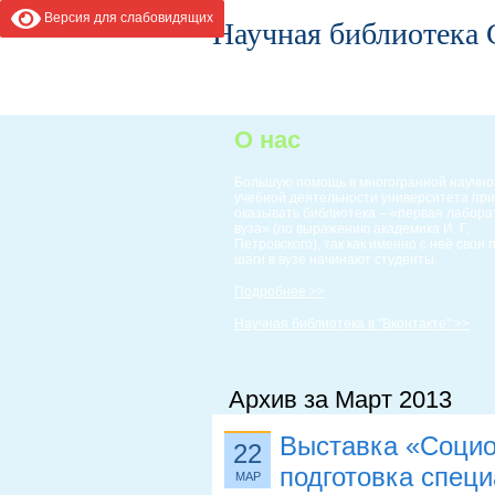
Версия для слабовидящих
Научная библиотека
ГЛАВНАЯ
ИНФОРМАЦИЯ
О нас
Большую помощь в многогранной научно
учебной деятельности университета пр
оказывать библиотека – «первая лабор
вуза» (по выражению академика И. Г.
Петровского), так как именно с неё свои
шаги в вузе начинают студенты.
Подробнее >>
Научная библиотека в "Вконтакте" >>
Архив за Март 2013
Выставка «Социо
22
подготовка спец
МАР