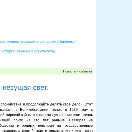
достоянием, рождается династия (Павленко)
 истории лечебного факультета)
Новости и события
 несущая свет.
спокойствие и продолжайте делать свое дело». Этот
ившийся в Великобритании только в 1939 году, с
ой мировой войны, как нельзя лучше описывает жизнь
ившей почти на сто лет раньше. Невзирая на
бщества и родных, невзирая на государственные
а сохраняла спокойствие и продолжала делать свое