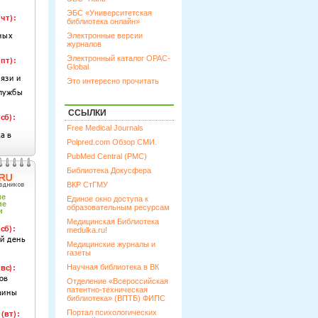
ЭБС «Университетская
библиотека онлайн»
Электронные версии
журналов
Электронный каталог OPAC-
Global
Это интересно прочитать
ССЫЛКИ
Free Medical Journals
Polpred.com Обзор СМИ.
PubMed Central (PMC)
Библиотека Докусфера
ВКР СтГМУ
Единое окно доступа к
образовательным ресурсам
Медицинская Библиотека
medulka.ru!
Медицинские журналы и
газеты
Научная библиотека в ВК
Отделение «Всероссийская
патентно-техническая
библиотека» (ВПТБ) ФИПС
Портал психологических