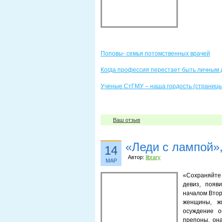
Поповы- семья потомственных врачей
Когда профессия перестает быть личным 
Ученые СтГМУ – наша гордость (страницы
Ваш отзыв
«Леди с лампой»,
14
Автор:
library
МАР
«Сохраняйте 
девиз, появ
началом Втор
женщины, ж
осуждение о
препоны, он