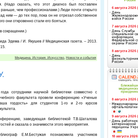
. (Надо сказать, что этот диагноз был поставлен
раньше, чем профессионалами.) Люди почти открыто
ад ним — до тех пор, пока он не отрезал собственное
ого они откровенно стали его бояться.
 в сокращении.)
ида Эдема / И. Якушев // Медицинская газета. – 2013.
 15.
Медицина. История. Искусство
,
Новости и события
У.
 года сотрудники научной библиотеки совместно с
ечебного факультета провели конференцию «Ученые
а гордость» для студентов 1-го и 2-го курсов
культета.
нференцию, заведующая библиотекой Т.В.Шаталова
гостей и сказала о значимости этого мероприятия.
блиограф Е.М.Бестужая познакомила участников