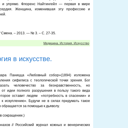
о и упрямо. Флоренс Найтингейл — первая в мире
осердия. Женщина, изменившая эту профессию и
ней.
 Смена. – 2013. — № 3. – С. 27-35.
Медицина. История. Искусство
ия в искусстве.
кара Паницца «Любовный собор»(1894) изложена
ления сифилиса с теологической точки зрения. Бог
азать человечество за безнравственность, но
 от идеи полного разрушения в пользу такого вида
которое оставит людям «потребность в спасении» и
 к искуплению». Будучи не в силах придумать такое
н обращается за помощью к дьяволу.
 в сокращении.)
нахов // Российский журнал кожных и венерических