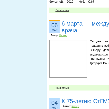
болезней. – 2012. — № 6. – С.67.
Ваш отзыв
6 марта — между
06
врача.
МАР
Автор:
library
Сегодня во
праздник зу
Выбору дат
выдающихся 
Гринвудом , 
Джорджа Ваши
Ваш отзыв
К 75-летию СтГМ
04
Автор:
library
МАР