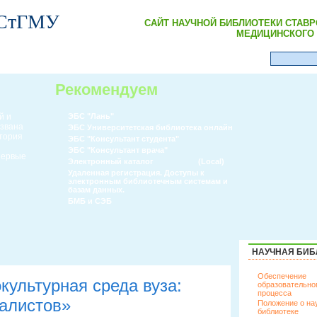
 СтГМУ
САЙТ НАУЧНОЙ БИБЛИОТЕКИ СТАВ
МЕДИЦИНСКОГО 
Рекомендуем
й и
ЭБС "Лань"
извана
ЭБС Университетская библиотека онлайн
атория
ЭБС "Консультант студента"
ЭБС "Консультант врача"
 первые
Электронный каталог
(Local)
Удаленная регистрация. Доступы к
электронным библиотечным системам и
базам данных.
БМБ и СЭБ
НАУЧНАЯ БИБ
Обеспечение
культурная среда вуза:
образовательно
процесса
иалистов»
Положение о на
библиотеке