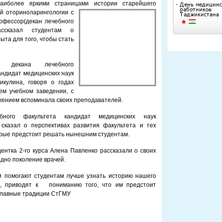
аиболее яркими страницами истории старейшего
й оториноларингологии с
офессор(декан лечебного
рассказал студентам о
та для того, чтобы стать
ь декана лечебного
андидат медицинских наук
икулина, говоря о годах
ем учебном заведении, с
ением вспоминала своих преподавателей.
бного факультета кандидат медицинских наук
сказал о перспективах развития факультета и тех
орые предстоит решать нынешним студентам.
дентка 2-го курса Алена Павленко рассказали о своих
дно поколение врачей.
и помогают студентам лучше узнать историю нашего
а, приводят к пониманию того, что им предстоит
славные традиции СтГМУ