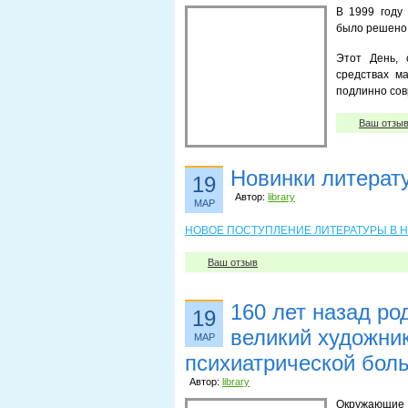
В 1999 году
было решено 
Этот День, 
средствах м
подлинно сов
Ваш отзы
Новинки литерат
19
Автор:
library
МАР
НОВОЕ ПОСТУПЛЕНИЕ ЛИТЕРАТУРЫ В НА
Ваш отзыв
160 лет назад ро
19
великий художни
МАР
психиатрической бол
Автор:
library
Окружающие