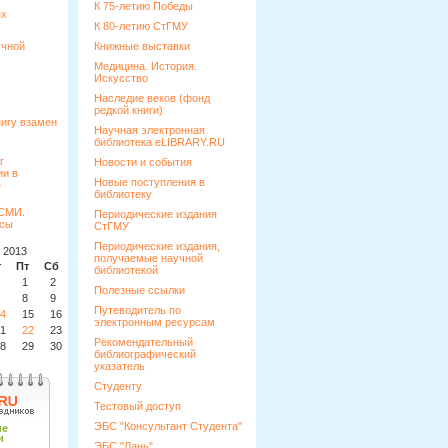
К 75-летию Победы
ых
К 80-летию СтГМУ
учной
Книжные выставки
Медицина. История.
Искусство
Наследие веков (фонд
редкой книги)
Научная электронная
библиотека eLIBRARY.RU
Новости и события
Новые поступления в
библиотеку
Периодические издания
СтГМУ
Периодические издания,
 2013
получаемые научной
т
Пт
Сб
Вс
библиотекой
1
2
3
Полезные ссылки
8
9
10
Путеводитель по
4
15
16
17
электронным ресурсам
1
22
23
24
Рекомендательный
8
29
30
31
библиографический
указатель
Студенту
Тестовый доступ
ЭБС "Консультант Студента"
ЭБС "Лань"