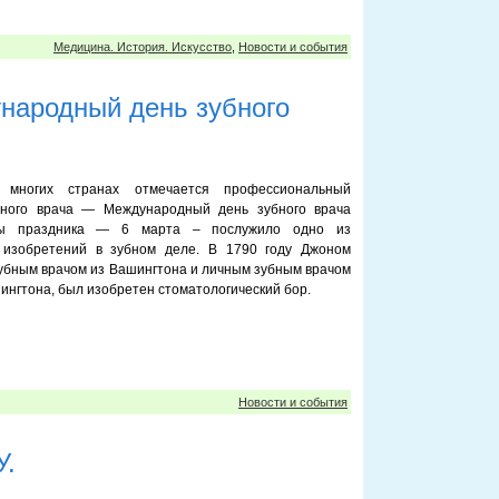
Медицина. История. Искусство
,
Новости и события
народный день зубного
 многих странах отмечается профессиональный
бного врача — Международный день зубного врача
ы праздника — 6 марта – послужило одно из
изобретений в зубном деле. В 1790 году Джоном
зубным врачом из Вашингтона и личным зубным врачом
нгтона, был изобретен стоматологический бор.
Новости и события
У.