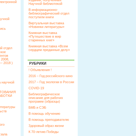
изданий, полученных
лектронной
Научной библиотекой
В информационно-
библиографический отдел
поступили книги
аучной
Виртуальная выставка
«Новинки литературы»
пись
Книжная выставка
«Путешествие в мир
старинных книг»
Книжная выставка «Всем
й отдел
сердцем преданные делу»
ское
ентов
 2008,
— 2018 )
РУБРИКИ
! Объявления !
2016 – Год российского кино
2017 – Год экологии в России
 научной
COVID-19
КТОВАНИЯ
Библиографическое
АБОТКИ
описание для рабочих
программ (образцы)
итературы
БМБ и СЭБ
ьств
В помощь обучению
В помощь преподавателю
ого
Здоровый образ жизни
К 70-летию Победы
 зала