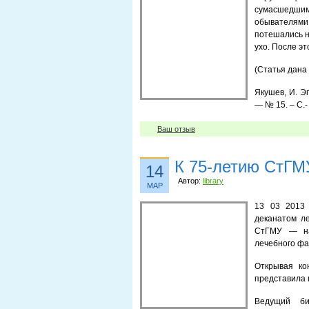
сумасшедшим
обывателями 
потешались н
ухо. После эт
(Статья дана
Якушев, И. Эг
— № 15. – С.-
Ваш отзыв
К 75-летию СтГМ
14
Автор:
library
МАР
13 03 2
013
деканатом л
СтГМУ — наш
лечебного фа
Открывая ко
представила 
Ведущий би