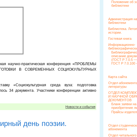
Положение об э
библиотеке
Администрация н
библиотеки
Библиотека. Лето
истории.
Гостевая книга
Информационно-
библиографически
Библиографиче
описание докум
(ГОСТ Р 7.0.5 —
ГОСТ Р 7.0.100 
йская научно-практическая конференция «ПРОБЛЕМЫ
ОТОВКИ В СОВРЕМЕННЫХ СОЦИОКУЛЬТУРНЫХ
Карта сайта
Отдел абонемента
тавку «Социокультурная среда вуза: подготовка
литературы
лось 34 документа. Участники конференции активно
ОТДЕЛ КОМПЛЕ
И НАУЧНОЙ ОБР
ДОКУМЕНТОВ
Бланк заявки на
Новости и события
приобретение л
Прайсы издател
ирный день поэзии.
Отдел студенческ
абонемента
Отдел читального