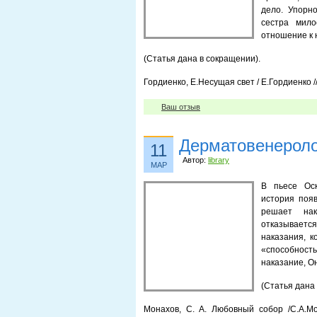
дело. Упорн
сестра мил
отношение к 
(Статья дана в сокращении).
Гордиенко, Е.Несущая свет / Е.Гордиенко //
Ваш отзыв
Дерматовенеролог
11
Автор:
library
МАР
В пьесе Ос
история появ
решает нак
отказывается
наказания, 
«способность
наказание, О
(Статья дана
Монахов, С. А. Любовный собор /С.А.Мо