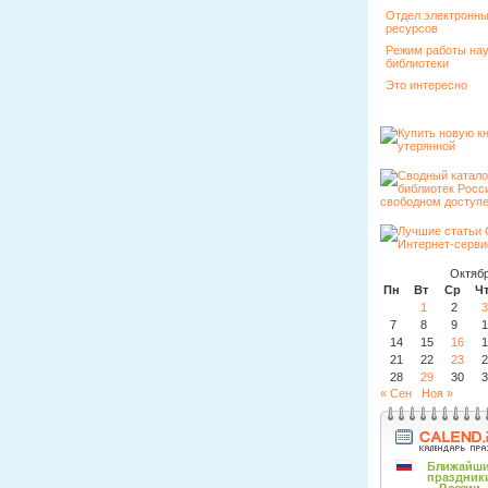
Отдел электронн
ресурсов
Режим работы на
библиотеки
Это интересно
Октябр
Пн
Вт
Ср
Ч
1
2
3
7
8
9
1
14
15
16
1
21
22
23
2
28
29
30
3
« Сен
Ноя »