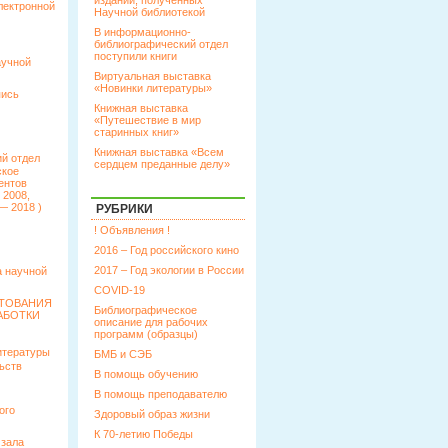
изданий, полученных
лектронной
Научной библиотекой
В информационно-
библиографический отдел
поступили книги
аучной
Виртуальная выставка
«Новинки литературы»
пись
Книжная выставка
«Путешествие в мир
старинных книг»
Книжная выставка «Всем
й отдел
сердцем преданные делу»
ское
ентов
 2008,
— 2018 )
РУБРИКИ
! Объявления !
2016 – Год российского кино
2017 – Год экологии в России
 научной
COVID-19
КТОВАНИЯ
Библиографическое
АБОТКИ
описание для рабочих
программ (образцы)
итературы
БМБ и СЭБ
ьств
В помощь обучению
В помощь преподавателю
ого
Здоровый образ жизни
К 70-летию Победы
 зала