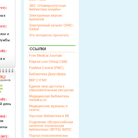
ЭБС «Университетская
библиотека онлайн»
Электронные версии
журналов
Электронный каталог OPAC-
Global
Это интересно прочитать
ССЫЛКИ
Free Medical Journals
Polpred.com Обзор СМИ.
PubMed Central (PMC)
Библиотека Докусфера
ВКР СтГМУ
Единое окно доступа к
образовательным ресурсам
Медицинская Библиотека
medulka.ru!
Медицинские журналы и
газеты
Научная библиотека в ВК
Отделение «Всероссийская
патентно-техническая
библиотека» (ВПТБ) ФИПС
Портал психологических