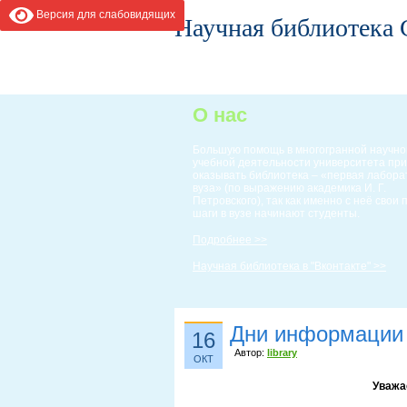
Версия для слабовидящих
Научная библиотека
ГЛАВНАЯ
ИНФОРМАЦИЯ
О нас
Большую помощь в многогранной научно
учебной деятельности университета пр
оказывать библиотека – «первая лабор
вуза» (по выражению академика И. Г.
Петровского), так как именно с неё свои
шаги в вузе начинают студенты.
Подробнее >>
Научная библиотека в "Вконтакте" >>
Дни информации
16
Автор:
library
ОКТ
Уважа