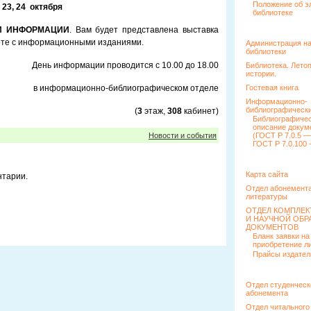
Положение об э
, 23, 24 октября
библиотеке
И ИНФОРМАЦИИ
. Вам будет представлена выставка
боте с информационными изданиями.
Администрация н
библиотеки
ации проводится с 10.00 до 18.00
Библиотека. Лето
истории.
ионно-библиографическом отделе
Гостевая книга
Информационно-
библиографически
(
3
этаж,
308
кабинет)
Библиографиче
описание докум
Новости и события
(ГОСТ Р 7.0.5 —
ГОСТ Р 7.0.100 
Карта сайта
нтарии.
Отдел абонемента
литературы
ОТДЕЛ КОМПЛЕ
И НАУЧНОЙ ОБР
ДОКУМЕНТОВ
Бланк заявки на
приобретение л
Прайсы издател
Отдел студенческ
абонемента
Отдел читального