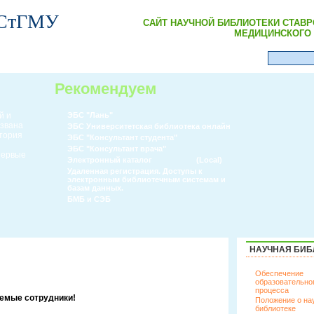
 СтГМУ
САЙТ НАУЧНОЙ БИБЛИОТЕКИ СТАВ
МЕДИЦИНСКОГО 
Рекомендуем
й и
ЭБС "Лань"
извана
ЭБС Университетская библиотека онлайн
атория
ЭБС "Консультант студента"
ЭБС "Консультант врача"
 первые
Электронный каталог
(Local)
Удаленная регистрация. Доступы к
электронным библиотечным системам и
базам данных.
БМБ и СЭБ
НАУЧНАЯ БИБ
Обеспечение
образовательно
процесса
емые сотрудники!
Положение о на
библиотеке