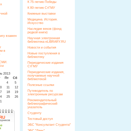
К 75-летию Победы
ых
К 80-летию СтГМУ
учной
Книжные выставки
Медицина. История.
Искусство
Наследие веков (фонд
редкой книги)
Научная электронная
библиотека eLIBRARY.RU
Новости и события
Новые поступления в
библиотеку
Периодические издания
СтГМУ
Периодические издания,
ь 2013
получаемые научной
т
Пт
Сб
Вс
библиотекой
4
5
6
Полезные ссылки
0
11
12
13
Путеводитель по
7
18
19
20
электронным ресурсам
4
25
26
27
Рекомендательный
1
библиографический
указатель
Студенту
Тестовый доступ
ЭБС "Консультант Студента"
ЭБС "Лань"