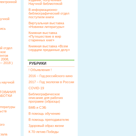
изданий, полученных
лектронной
Научной библиотекой
В информационно-
библиографический отдел
поступили книги
аучной
Виртуальная выставка
«Новинки литературы»
пись
Книжная выставка
«Путешествие в мир
старинных книг»
Книжная выставка «Всем
й отдел
сердцем преданные делу»
ское
ентов
 2008,
— 2018 )
РУБРИКИ
! Объявления !
2016 – Год российского кино
2017 – Год экологии в России
 научной
COVID-19
КТОВАНИЯ
Библиографическое
АБОТКИ
описание для рабочих
программ (образцы)
итературы
БМБ и СЭБ
ьств
В помощь обучению
В помощь преподавателю
ого
Здоровый образ жизни
К 70-летию Победы
 зала