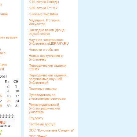
К 75-летию Победы
ых
К 80-летию СтГМУ
учной
Книжные выставки
Медицина. История.
Искусство
Наследие веков (фонд
редкой книги)
Научная электронная
библиотека eLIBRARY.RU
Новости и события
Новые поступления в
библиотеку
Периодические издания
СтГМУ
Периодические издания,
2014
получаемые научной
т
Пт
Сб
Вс
библиотекой
2
3
4
Полезные ссылки
9
10
11
Путеводитель по
5
16
17
18
электронным ресурсам
2
23
24
25
Рекомендательный
9
30
31
библиографический
указатель
Студенту
Тестовый доступ
ЭБС "Консультант Студента"
ЭБС "Лань"