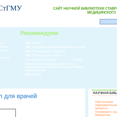
 СтГМУ
САЙТ НАУЧНОЙ БИБЛИОТЕКИ СТАВ
МЕДИЦИНСКОГО 
Рекомендуем
й и
ЭБС "Лань"
извана
ЭБС Университетская библиотека онлайн
атория
ЭБС "Консультант студента"
ЭБС "Консультант врача"
 первые
Электронный каталог
(Local)
Удаленная регистрация. Доступы к
электронным библиотечным системам и
базам данных.
БМБ и СЭБ
НАУЧНАЯ БИБ
л для врачей
Обеспечение
образовательно
процесса
Положение о на
библиотеке