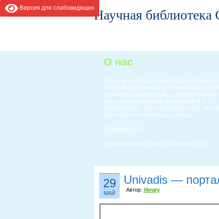
Версия для слабовидящих
Научная библиотека
ГЛАВНАЯ
ИНФОРМАЦИЯ
О нас
Большую помощь в многогранной научно
учебной деятельности университета пр
оказывать библиотека – «первая лабор
вуза» (по выражению академика И. Г.
Петровского), так как именно с неё свои
шаги в вузе начинают студенты.
Подробнее >>
Научная библиотека в "Вконтакте" >>
Univadis — порта
29
Автор:
library
МАЙ