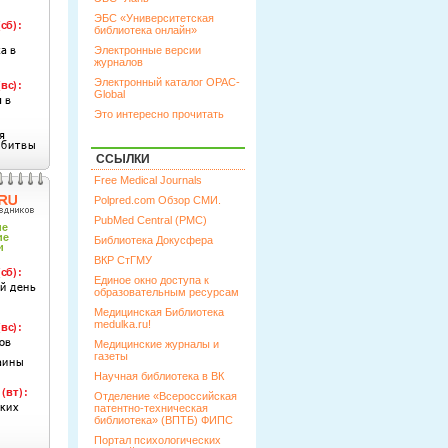
ЭБС «Университетская
библиотека онлайн»
Электронные версии
журналов
Электронный каталог OPAC-
Global
Это интересно прочитать
ССЫЛКИ
Free Medical Journals
Polpred.com Обзор СМИ.
PubMed Central (PMC)
Библиотека Докусфера
ВКР СтГМУ
Единое окно доступа к
образовательным ресурсам
Медицинская Библиотека
medulka.ru!
Медицинские журналы и
газеты
Научная библиотека в ВК
Отделение «Всероссийская
патентно-техническая
библиотека» (ВПТБ) ФИПС
Портал психологических