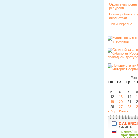
Отдел электронн
ресурсов
Режим работы на
библиотеки
Это интересно
Май 
Пн
Вт
Ср
Ч
1
5
6
7
8
12
13
14
1
19
20
21
2
26
27
28
2
« Апр
Июн »