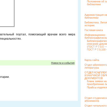
Положение об э
библиотеке
Администрация н
библиотеки
Библиотека. Лето
истории.
Гостевая книга
ательный портал, помогающий врачам всего мира
Информационно-
библиографически
специальностях.
Библиографиче
описание докум
(ГОСТ Р 7.0.5 —
ГОСТ Р 7.0.100 
Карта сайта
Новости и события
Отдел абонемента
литературы
ОТДЕЛ КОМПЛЕ
И НАУЧНОЙ ОБР
нтарии.
ДОКУМЕНТОВ
Бланк заявки на
приобретение л
Прайсы издател
Отдел студенческ
абонемента
Отдел читального