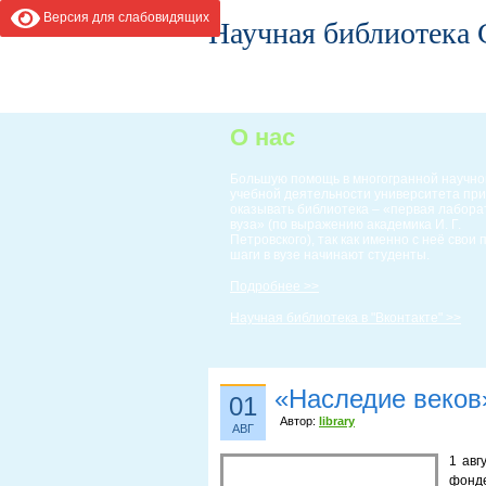
Версия для слабовидящих
Научная библиотека
ГЛАВНАЯ
ИНФОРМАЦИЯ
О нас
Большую помощь в многогранной научно
учебной деятельности университета пр
оказывать библиотека – «первая лабор
вуза» (по выражению академика И. Г.
Петровского), так как именно с неё свои
шаги в вузе начинают студенты.
Подробнее >>
Научная библиотека в "Вконтакте" >>
«Наследие веков»
01
Автор:
library
АВГ
1 авг
фонд