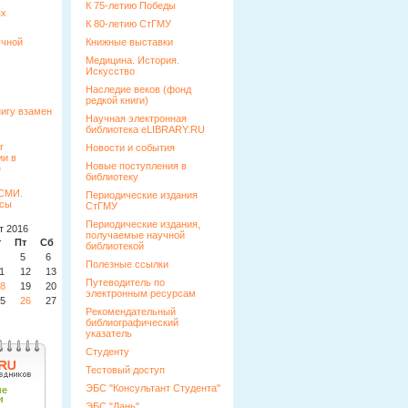
К 75-летию Победы
ых
К 80-летию СтГМУ
учной
Книжные выставки
Медицина. История.
Искусство
Наследие веков (фонд
редкой книги)
Научная электронная
библиотека eLIBRARY.RU
Новости и события
Новые поступления в
библиотеку
Периодические издания
СтГМУ
Периодические издания,
т 2016
получаемые научной
т
Пт
Сб
Вс
библиотекой
5
6
7
Полезные ссылки
1
12
13
14
Путеводитель по
8
19
20
21
электронным ресурсам
5
26
27
28
Рекомендательный
библиографический
указатель
Студенту
Тестовый доступ
ЭБС "Консультант Студента"
ЭБС "Лань"