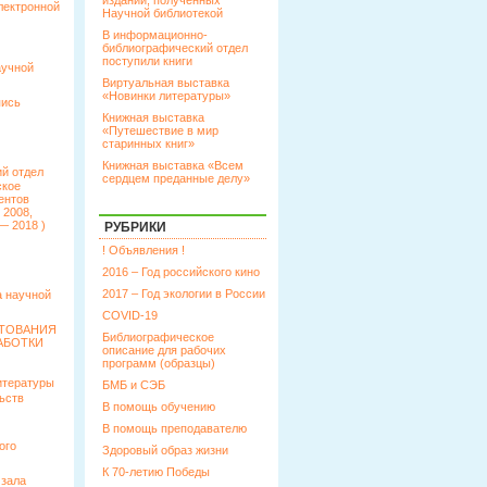
изданий, полученных
лектронной
Научной библиотекой
В информационно-
библиографический отдел
поступили книги
аучной
Виртуальная выставка
«Новинки литературы»
пись
Книжная выставка
«Путешествие в мир
старинных книг»
Книжная выставка «Всем
й отдел
сердцем преданные делу»
ское
ентов
 2008,
— 2018 )
РУБРИКИ
! Объявления !
2016 – Год российского кино
2017 – Год экологии в России
 научной
COVID-19
КТОВАНИЯ
Библиографическое
АБОТКИ
описание для рабочих
программ (образцы)
итературы
БМБ и СЭБ
ьств
В помощь обучению
В помощь преподавателю
ого
Здоровый образ жизни
К 70-летию Победы
 зала