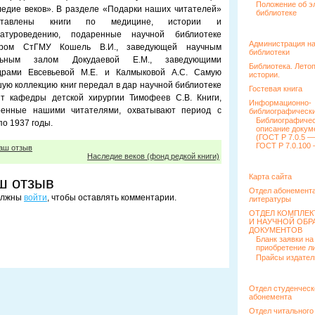
Положение об э
едие веков». В разделе «Подарки наших читателей»
библиотеке
дставлены книги по медицине, истории и
ратуроведению, подаренные научной библиотеке
Администрация н
ором СтГМУ Кошель В.И., заведующей научным
библиотеки
льным залом Докудаевой Е.М., заведующими
Библиотека. Лето
драми Евсевьевой М.Е. и Калмыковой А.С. Самую
истории.
ую коллекцию книг передал в дар научной библиотеке
Гостевая книга
т кафедры детской хирургии Тимофеев С.В. Книги,
Информационно-
ренные нашими читателями, охватывают период с
библиографически
Библиографиче
по 1937 годы.
описание докум
(ГОСТ Р 7.0.5 —
ГОСТ Р 7.0.100 
аш отзыв
Наследие веков (фонд редкой книги)
Карта сайта
ш отзыв
Отдел абонемента
олжны
войти
, чтобы оставлять комментарии.
литературы
ОТДЕЛ КОМПЛЕ
И НАУЧНОЙ ОБР
ДОКУМЕНТОВ
Бланк заявки на
приобретение л
Прайсы издател
Отдел студенческ
абонемента
Отдел читального