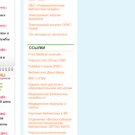
ЭБС «Университетская
библиотека онлайн»
Электронные версии
журналов
Электронный каталог OPAC-
Global
Это интересно прочитать
ССЫЛКИ
Free Medical Journals
Polpred.com Обзор СМИ.
PubMed Central (PMC)
Библиотека Докусфера
ВКР СтГМУ
Единое окно доступа к
образовательным ресурсам
Медицинская Библиотека
medulka.ru!
Медицинские журналы и
газеты
Научная библиотека в ВК
Отделение «Всероссийская
патентно-техническая
библиотека» (ВПТБ) ФИПС
Портал психологических