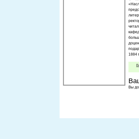
«Насл
пре
лите
рект
чита
кафе
больш
доцен
пода
1884 
В
Ва
Вы д