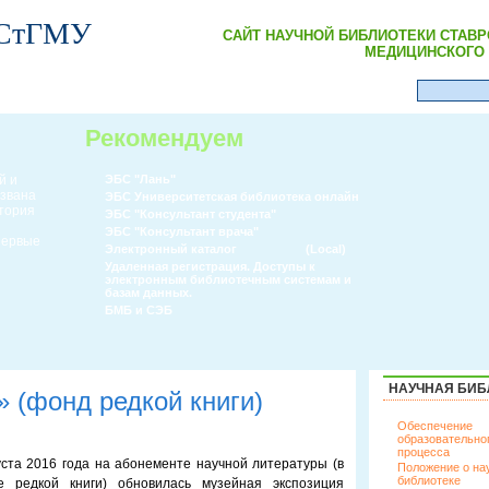
 СтГМУ
САЙТ НАУЧНОЙ БИБЛИОТЕКИ СТАВ
МЕДИЦИНСКОГО 
Рекомендуем
й и
ЭБС "Лань"
извана
ЭБС Университетская библиотека онлайн
атория
ЭБС "Консультант студента"
ЭБС "Консультант врача"
 первые
Электронный каталог
(Local)
Удаленная регистрация. Доступы к
электронным библиотечным системам и
базам данных.
БМБ и СЭБ
НАУЧНАЯ БИБ
 (фонд редкой книги)
Обеспечение
образовательно
процесса
уста 2016 года на абонементе научной литературы (в
Положение о на
библиотеке
е редкой книги) обновилась музейная экспозиция