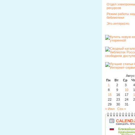
Отдел электронн
ресурсов
Режим работы на
библиотеки
Это интересно
Авгус
Пн
Вт
Ср
Ч
1
2
3
4
8
9
10
1
15
16
17
1
22
23
24
2
29
30
31
« Июл
Сен »