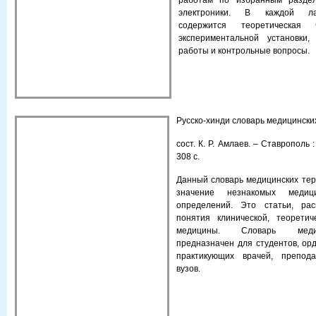
работам по избранным раздел
электроники. В каждой ла
содержится теоретическая
эксперимен­тальной установки
работы и контрольные вопро­сы.
Русско-хинди словарь медицинских
сост. К. Р. Амлаев. – Ставрополь 
308 с.
Данный словарь медицинских те
значение незнакомых медиц
определений. Это статьи, рас
понятия клинической, теоретич
медицины. Словарь меди
предназначен для студентов, орд
практикующих врачей, препода
вузов.