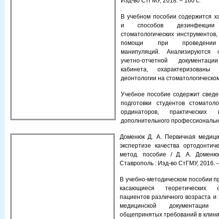
Изд-во СтГМУ, 2018. – 160 с.
В учебном пособии содержится х
и способов дезинфекции
стоматологических инструментов
помощи при проведении с
манипуляций. Анализируются 
учетно-отчетной документации
кабинета, охарактеризован
деонтологии на стоматологическо
Учебное пособие содержит сведе
подготовки студентов стоматоло
ординаторов, практических
дополнительного профессиональн
Доменюк Д. А. Первичная медици
экспер­тизе качества ортодонтич
метод. пособие / Д. А. Доменюк
Ставрополь : Изд-во СтГМУ, 2016. –
В учебно-методическом пособии п
касающиеся теоретических 
пациентов различного возраста и
медицинской документации
общепринятых требований в клиник