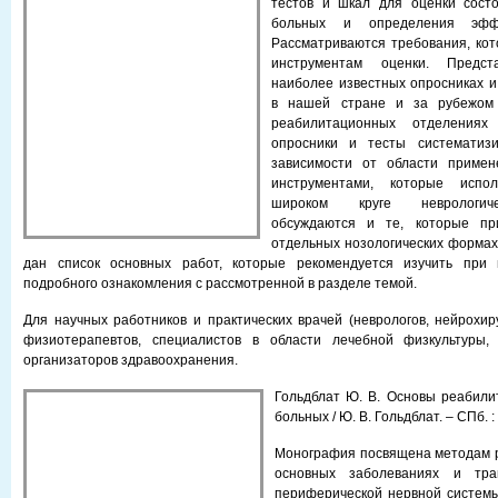
тестов и шкал для оценки состо
больных и определения эффе
Рассматриваются требования, ко
инструментам оценки. Предс
наиболее известных опросниках 
в нашей стране и за рубежом 
реабилитационных отделениях
опросники и тесты систематиз
зависимости от области примен
инструментами, которые испо
широком круге неврологиче
обсуждаются и те, которые п
отдельных нозологических формах.
дан список основных работ, которые рекомендуется изучить при 
подробного ознакомления с рассмотренной в разделе темой.
Для научных работников и практических врачей (неврологов, нейрохиру
физиотерапевтов, специалистов в области лечебной физкультуры, 
организаторов здравоохранения.
Гольдблат Ю. В. Основы реабили
больных / Ю. В. Гольдблат. – СПб. :
Монография посвящена методам р
основных заболеваниях и тра
периферической нервной системы