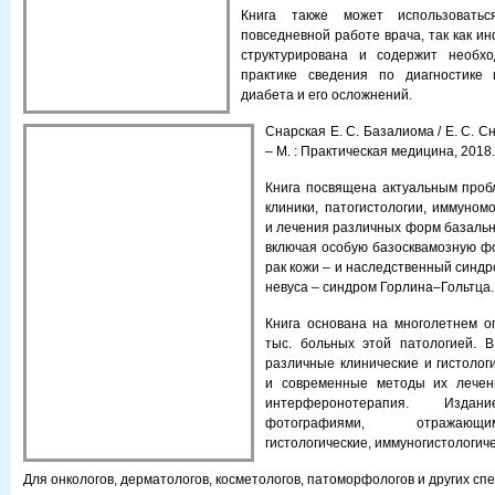
Книга также может использоватьс
повседневной работе врача, так как и
структурирована и содержит необх
практике сведения по диагностике
диабета и его осложнений.
Снарская Е. С. Базалиома / Е. С. Сн
– М. : Практическая медицина, 2018. 
Книга посвящена актуальным проб
клиники, патогистологии, иммуном
и лечения различных форм базальн
включая особую базосквамозную ф
рак кожи – и наследственный синд
невуса – синдром Горлина–Гольтца.
Книга основана на многолетнем о
тыс. больных этой патологией. В
различные клинические и гистолог
и современные методы их лечен
интерферонотерапия. Издан
фотографиями, отражающи
гистологические, иммуногистологич
Для онкологов, дерматологов, косметологов, патоморфологов и других сп