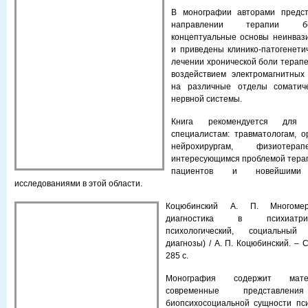
В монографии авторами предст
направлении терапии бо
концептуальные основы неинваз
и приведены клинико-патогенети
лечении хронической боли терап
воздействием электромагнитных
на различные отделы соматиче
нервной системы.
Книга рекомендуется для 
специалистам: травматологам, о
нейрохирургам, физиоте
интересующимся проблемой терап
пациентов и новейшими
исследованиями в этой области.
Коцюбинский А. П. Многомерн
диагностика в психиатрии
психологический, социальны
диагнозы) / А. П. Коцюбинский. – С
285 с.
Монография содержит мате
современные представле
биопсихосоциальной сущности пси