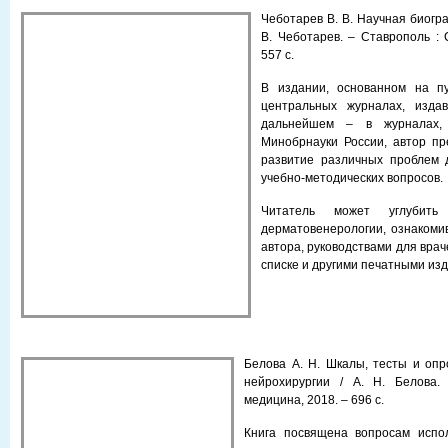
Чеботарев В. В. Научная биогра
В. Чеботарев. – Ставрополь : 
557 с.
В издании, основанном на п
центральных журналах, изд
дальнейшем – в журналах,
Минобрнауки России, автор пр
развитие различных проблем 
учебно-методических вопросов.
Читатель может углубит
дерматовенерологии, ознакоми
автора, руководствами для вра
списке и другими печатными из
Белова А. Н. Шкалы, тесты и опр
нейрохирургии / А. Н. Белова.
медицина, 2018. – 696 с.
Книга посвящена вопросам испол