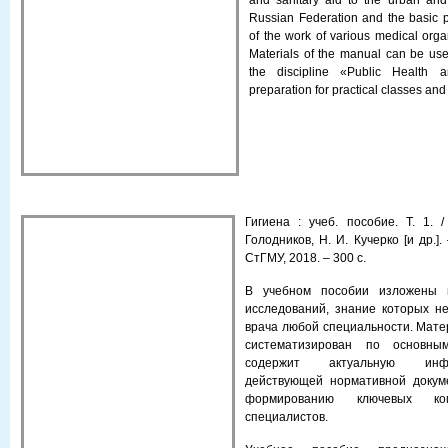
and sanitary aid to the urban and 
Russian Federation and the basic pr
of the work of various medical orga
Materials of the manual can be use
the discipline «Public Health 
preparation for practical classes an
Гигиена : учеб. пособие. Т. 1. 
Голодников, Н. И. Кучерко [и др.]
СтГМУ, 2018. – 300 с.
В учебном пособии изложены м
исследований, знание которых н
врача любой специальности. Мате
систематизирован по основны
содержит актуальную инф
действующей нормативной докуме
формированию ключевых ко
специалистов.