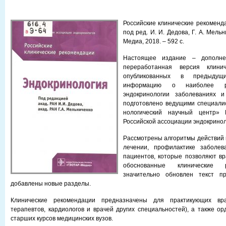
Российские клинические рекоменда
под ред. И. И. Дедова, Г. А. Мель
Медиа, 2018. – 592 с.
Настоящее издание – дополне
переработанная версия клинич
опубликованных в предыдущ
информацию о наиболее ра
эндокринологии заболеваниях и
подготовлено ведущими специали
нологический научный центр»
Российской ассоциации эн­докринол
Рассмотрены алгоритмы действий в
лечении, профилактике заболев
пациентов, которые позволяют в
обоснованные клинические 
значительно обновлен текст пр
добавлены новые разделы.
Клинические рекомендации предназначены для практикующих враче
терапевтов, кардиологов и врачей других специальностей), а также ор
старших курсов медицинских вузов.