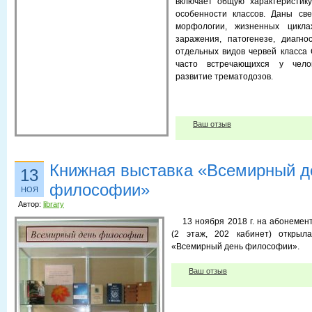
включает общую характеристику
особенности классов. Даны све
морфологии, жиз­ненных цикла
заражения, патогенезе, диагно
отдельных видов червей класса
часто встречающихся у че­л
развитие трематодозов.
Ваш отзыв
Книжная выставка «Всемирный д
13
философии»
НОЯ
Автор:
library
13 ноября 2018 г. на абонемент
(2 этаж, 202 кабинет) открыл
«Всемирный день философии».
Ваш отзыв