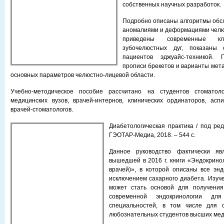
собственных научных разработок.
Подробно описаны алгоритмы обс
аномалиями и деформациями челю
приведены современные кл
зубочелюстных дуг, показаны 
пациентов эджуайс-техникой. 
прописи брекетов и варианты мета
основных параметров челюстно-лицевой области.
Учебно-методическое пособие рассчитано на студентов стоматоло
медицинских вузов, врачей-интернов, клинических ординаторов, асп
врачей-стоматологов.
Диабетологическая практика / под ред.
ГЭОТАР-Медиа, 2018. – 544 с.
Данное руководство фактически яв
вышедшей в 2016 г. книги «Эндокринол
врачей)», в которой описаны все эн
исключением сахарного диабета. Изуче
может стать основой для получени
современной эндокринологии дл
специальностей, в том числе для 
любознательных студентов высших мед