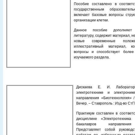
Пособие составлено в соответ
государственным образовате
включает базовые вопросы струк
организации клетки.
Данное пособие дополняет
литературу, содержит материал, н
новые современные положе
иллюстративный материал, ко
вопросы и способствует более 
изучаемого раздела.
Дискаева Е. И. Лаборато
электротехнике и электрони
направления «Биотехнология» / 
Вечер. – Ставрополь : Изд-во СтГМ
Практикум составлен в соответ
дисциплине «Электротехника
бакалавров направления 
Представляет собой руковод