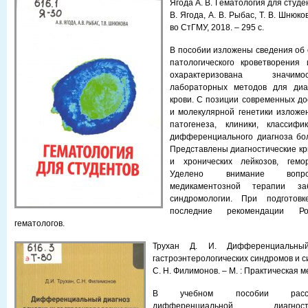
Ягода А. В. Гематология для студен
В. Ягода, А. В. Рыбас, Т. В. Шнюко
во СтГМУ, 2018. – 295 с.
В пособии изложены сведения об 
патологи­ческого кроветворения
охарактеризована значи­м
лабораторных методов для диа
крови. С позиции современных д
и молекуляр­ной генетики изложе
патогенеза, клиники, клас­сифи
дифференциального диагноза бол
Представлены диагностические кр
и хронических лейкозов, гемор
Уделено внимание вопро
медикаментозной терапии з
синдромологии. При подготов
последние рекомен­дации Ро
гематологов.
Трухан Д. И. Дифференциальны
гастроэнтерологических синдромов и си
С. Н. Филимонов. – М. : Практическая м
В учебном пособии рассм
дифференциальной диа­гн