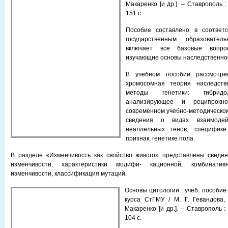
Макаренко [и др.]. – Ставрополь :
151 с.
Пособие составлено в соответ
государственным образовате
включает все базовые вопро
изучающие основы наследственнос
В учебном пособии рассмотре
хромосомная теория наследстве
методы генетики: гибридо­
анализирующее и реципрокн
современном учебно-методическо
сведения о видах взаимоде
неаллельных генов, специфик
признак, генетике пола.
В разделе «Изменчивость как свойство живого» представлены сведе
изменчивости, характеристики модифи- кационной, комбинати
изменчивости, классификация мутаций.
Основы цитологии : учеб. пособие
курса СтГМУ / М. Г. Гевандова,
Макаренко [и др.]. – Ставрополь :
104 с.