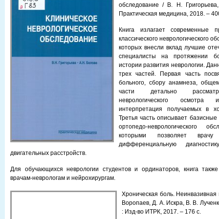
обследование / В. Н. Григорьева,
Практическая медицина, 2018. – 400
Книга излагает современные 
классического неврологического об
которых внесли вклад лучшие от
специалисты на протяжении б
истории развития неврологии. Дан
трех частей. Первая часть пос
больного, сбору анамнеза, обще
части детально рассматр
неврологического осмотра
интерпретация получаемых в хо
Третья часть описывает базисные 
ортопедо-неврологического обс
которыми позволяет врачу
дифференциальную диагности
двигательных расстройств.
Для обучающихся неврологии студентов и ординаторов, книга такж
врачам-неврологам и нейрохирургам.
Хроническая боль. Неинвазивная 
Воропаев, Д. А. Искра, В. В. Лученк
: Изд-во ИТРК, 2017. – 176 с.