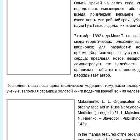
Опыты врачей на самих себе, с
нередко заканчиваю­щиеся гибель
всегда привлекали внимание 
известность. Австрийский врач, пуб
науки Гуго Глязер сделал их темой с
7 октября 1892 года Макс Петтенко
своих теорети­ческих положений вы
вибрионов; для разработки но
приемов Форсман через вену ввел ка
сердца; предлагая новое лекарс
демонстрирует его целебность
организма – об этих и о многих д
рассказывает автор.
Последняя глава посвящена космической медицине, тому, какие экспери
ученые, заполняя страницы золотой книги подвигов врачей во имя челове
Maksimenko L. L. Organisation o
prophylactic aid in Russia : textboo
Medicine (in english)
/
L. L. Maksimen
N. Finenko. – Stavropol : Publishi
142 p.
In the manual features of the organi