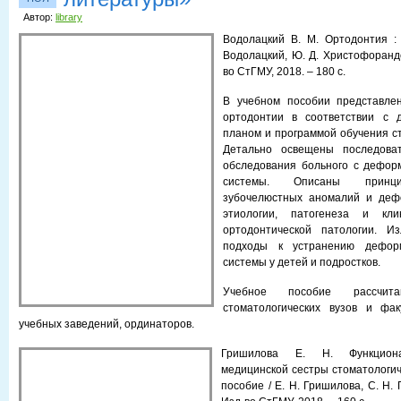
Автор:
library
Водолацкий В. М. Ортодонтия : 
Водолацкий, Ю. Д. Христофорандо
во СтГМУ, 2018. – 180 с.
В учебном пособии представле
ортодонтии в соответствии с 
планом и программой обучения ст
Детально освещены последоват
обследования больного с дефор
системы. Описаны принци
зубочелюстных аномалий и деф
этиологии, патогенеза и кли
ортодонтической патологии. И
подходы к устранению дефор
системы у детей и подростков.
Учебное пособие рассчит
стоматологических вузов и фак
учебных заведений, ординаторов.
Гришилова Е. Н. Функциона
медицинской сестры стоматологиче
пособие / Е. Н. Гришилова, С. Н. 