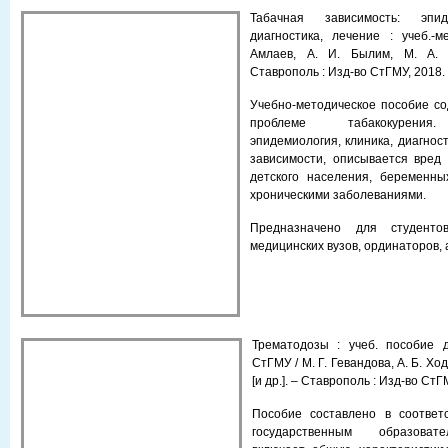
Табачная зависимость: эпид
диагностика, лечение : учеб.-м
Амлаев, А. И. Былим, М. А. 
Cтаврополь : Изд-во СтГМУ, 2018. 
Учебно-методическое пособие с
проблеме табакокурения.
эпидемиология, клиника, диагнос
зависимости, описывается вред
детского населения, беременн
хроническими заболеваниями.
Предназначено для студенто
медицинских вузов, ординаторов, 
Трематодозы : учеб. пособие д
СтГМУ / М. Г. Гевандова, А. Б. Хо
[и др.]. – Ставрополь : Изд-во СтГМ
Пособие составлено в соответ
государственным образоват