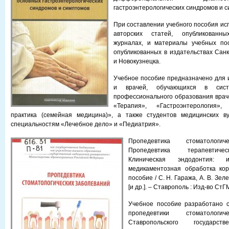
гастроэнтерологических синдромов и с
При составлении учебного пособия и
автор­ских статей, опубликован
журналах, и материалы учебных по
опубликованных в издательствах Санк
и Новокузнецка.
Учебное пособие предназначено для 
и врачей, обучающихся в систе
профессионального образования врач
«Терапия», «Гастроэнтерология»
практика (семейная медицина)», а также студентов медицинских в
специальностям «Лечебное дело» и «Педиатрия».
Пропедевтика стоматологич
Пропедевтика терапевтичес
Клиническая эндодонтия: и
медикаментозная обработка кор
пособие / С. Н. Гаража, А. В. Зел
[и др.]. – Ставрополь : Изд-во СтГМ
Учебное пособие разработано 
пропедевтики стоматологич
Ставропольского государств