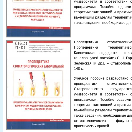
университета в соответствии 
программами. Пособие содержи
теоретических знаний и практич
важнейшим разделам терапевтич
также сведения, необходимые для
Пропедевтика стоматологич
Пропедевтика терапевтичес
Клиническая эндодонтия: пло
каналов : учеб. пособие / С. Н. Гар
Зеленская [и др.]. – Ставрополь
140 с.
Учебное пособие разработано 
пропедевтики стоматологич
Ставропольского государств
университета в соответствии 
программами. Пособие содержи
теоретических знаний и практич
важнейшим разделам терапевтич
также сведения, необходимые для
стоматологических факульт
практических врачей.