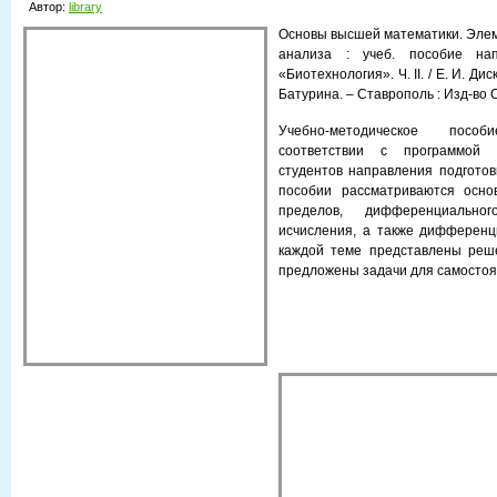
Автор:
library
Основы высшей математики. Эле
анализа : учеб. пособие нап
«Биотехнология». Ч. II. / Е. И. Дис
Батурина. – Ставрополь : Изд-во С
Учебно-методическое пос
соответствии с про­граммой
студентов направления подготовк
пособии рассматриваются осно
пределов, дифференциально
исчисления, а также дифференц
каждой теме представлены реш
предложены задачи для самостоя