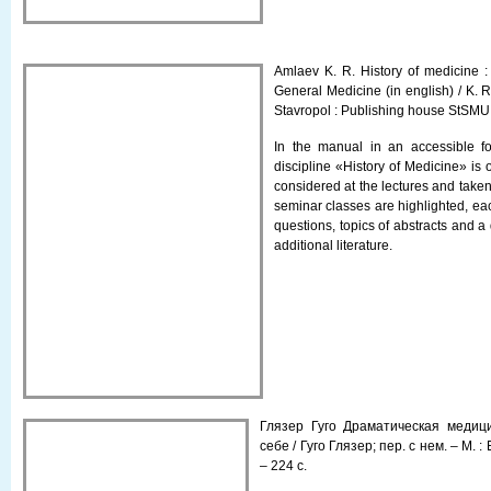
Amlaev K. R. History of medicine : 
General Medicine (in english) / K. R.
Stavropol : Publishing house StSMU,
In the manual in an accessible f
discipline «History of Medicine» is 
considered at the lectures and taken 
seminar classes are highlighted, each
questions, topics of abstracts and a 
additional literature.
Глязер Гуго Драматическая медиц
себе / Гуго Глязер; пер. с нем. – М.
– 224 с.