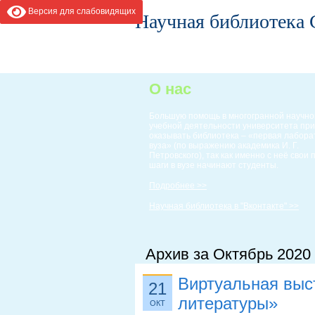
Версия для слабовидящих
Научная библиотека
ГЛАВНАЯ
ИНФОРМАЦИЯ
О нас
Большую помощь в многогранной научно
учебной деятельности университета пр
оказывать библиотека – «первая лабор
вуза» (по выражению академика И. Г.
Петровского), так как именно с неё свои
шаги в вузе начинают студенты.
Подробнее >>
Научная библиотека в "Вконтакте" >>
Архив за Октябрь 2020
Виртуальная выс
21
литературы»
ОКТ