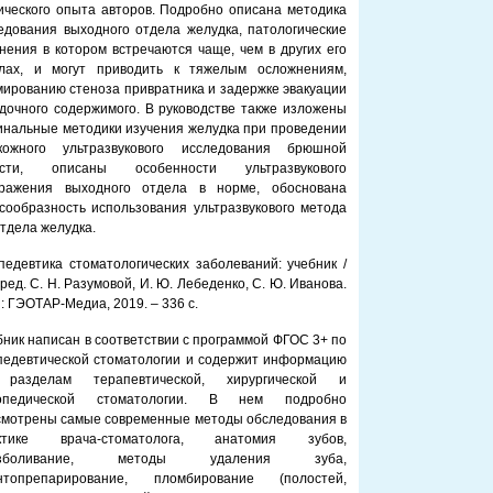
ического опыта авторов. Подробно описана методика
едования выходного отдела желудка, патологические
нения в котором встречаются чаще, чем в других его
лах, и могут приводить к тяжелым осложнениям,
ированию стеноза привратника и задержке эвакуации
дочного содержимого. В руководстве также изложены
инальные методики изучения желудка при проведении
кожного ультразвукового исследования брюшной
ости, описаны особенности ультразвукового
ражения выходного отдела в норме, обоснована
сообразность использования ультразвукового метода
тдела желудка.
педевтика стоматологических заболеваний: учебник /
ред. С. Н. Разумовой, И. Ю. Лебеденко, С. Ю. Иванова.
 : ГЭОТАР-Медиа, 2019. – 336 с.
бник написан в соответствии с программой ФГОС 3+ по
педевтической стоматологии и содержит информацию
разделам терапевтической, хирургической и
опедической стоматологии. В нем подробно
смотрены самые современные методы обследования в
ктике врача-стоматолога, анатомия зубов,
езболивание, методы удаления зуба,
нтопрепарирование, пломбирование (полостей,