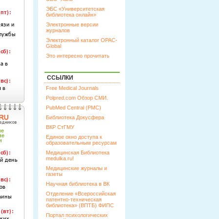
ЭБС «Университетская
библиотека онлайн»
Электронные версии
журналов
Электронный каталог OPAC-
Global
Это интересно прочитать
ССЫЛКИ
Free Medical Journals
Polpred.com Обзор СМИ.
PubMed Central (PMC)
Библиотека Докусфера
ВКР СтГМУ
Единое окно доступа к
образовательным ресурсам
Медицинская Библиотека
medulka.ru!
Медицинские журналы и
газеты
Научная библиотека в ВК
Отделение «Всероссийская
патентно-техническая
библиотека» (ВПТБ) ФИПС
Портал психологических