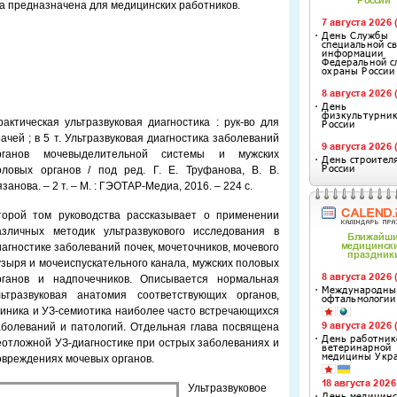
а предназначена для медицинских работников.
рактическая ультразвуковая диагностика : рук-во для
рачей ; в 5 т. Ультразвуковая диагностика заболеваний
рганов мочевыделительной системы и мужских
оловых органов / под ред. Г. Е. Труфанова, В. В.
занова. – 2 т. – М. : ГЭОТАР-Медиа, 2016. – 224 с.
торой том руководства рассказывает о применении
азличных методик ультразвукового исследования в
иагностике заболеваний почек, мочеточников, мочевого
узыря и мочеиспускательного канала, мужских половых
рганов и надпочечников. Описывается нормальная
льтразвуковая анатомия соответствующих органов,
линика и УЗ-семиотика наиболее часто встречающихся
аболеваний и патологий. Отдельная глава посвящена
еотложной УЗ-диагностике при острых заболеваниях и
овреждениях мочевых органов.
Ультразвуковое