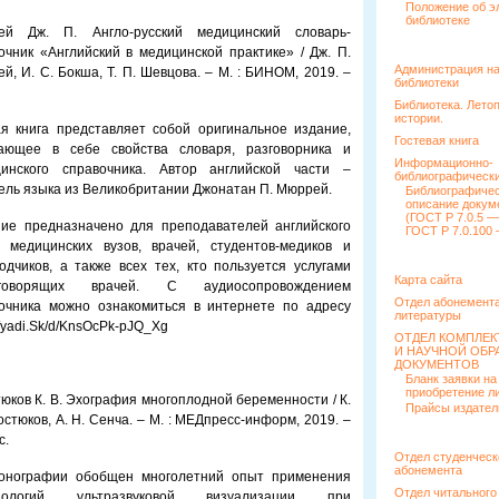
Положение об э
библиотеке
ей Дж. П. Англо-русский медицинский словарь-
очник «Английский в медицинской практике» / Дж. П.
Администрация н
й, И. С. Бокша, Т. П. Шевцова. – М. : БИНОМ, 2019. –
библиотеки
Библиотека. Лето
истории.
я книга представляет собой оригинальное издание,
Гостевая книга
ающее в себе свойства словаря, разговорника и
Информационно-
инского справочника. Автор английской части –
библиографически
ель языка из Великобритании Джонатан П. Мюррей.
Библиографиче
описание докум
(ГОСТ Р 7.0.5 —
ие предназначено для преподавателей английского
ГОСТ Р 7.0.100 
 медицинских вузов, врачей, студентов-медиков и
одчиков, а также всех тех, кто пользуется услугами
Карта сайта
оговорящих врачей. С аудиосопровождением
Отдел абонемента
очника можно ознакомиться в интернете по адресу
литературы
//yadi.Sk/d/KnsOcPk-pJQ_Xg
ОТДЕЛ КОМПЛЕ
И НАУЧНОЙ ОБР
ДОКУМЕНТОВ
Бланк заявки на
приобретение л
юков К. В. Эхография многоплодной беременности / К.
Прайсы издател
остюков, А. Н. Сенча. – М. : МЕДпресс-информ, 2019. –
с.
Отдел студенческ
абонемента
онографии обобщен многолетний опыт применения
Отдел читального
нологий ультразвуковой визуализации при