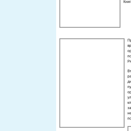
Книг
П
в
о
п
Ря
В
р
д
п
о
у
к
з
н
п