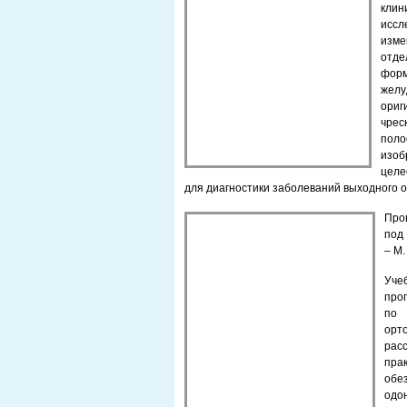
клин
иссл
изме
отде
форм
желу
ориг
чрес
пол
изоб
целе
для диагностики заболеваний выходного о
Про
под 
– М.
Уче
про
по 
орт
рас
пра
об
одо