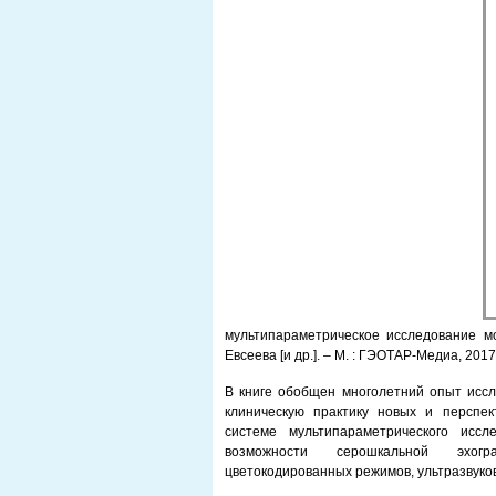
мультипараметрическое исследование мо
Евсеева [и др.]. – М. : ГЭОТАР-Медиа, 2017.
В книге обобщен многолетний опыт исс
клиническую практику новых и перспек
системе мультипараметрического исс
возможности серошкальной эхогр
цветокодированных режимов, ультразвуков