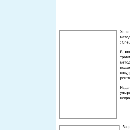
Холин
метод
: Спец
В по
трав
мето
подхо
сосуд
рентг
Изда
ульт
невро
Все