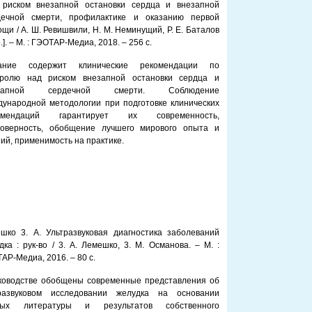
 риском внезапной остановки сердца и внезапной
дечной смерти, профилактике и оказанию первой
щи / А. Ш. Ревишвили, Н. М. Неминущий, Р. Е. Баталов
р.]. – М. : ГЭОТАР-Медиа, 2018. – 256 с.
ание содержит клинические рекомендации по
тролю над риском внезапной остановки сердца и
езапной сердечной смерти. Соблюдение
дународной методологии при подготовке клинических
омендаций гарантирует их современность,
товерность, обобщение лучшего мирового опыта и
ий, применимость на практике.
шко 3. А. Ультразвуковая диагностика заболеваний
дка : рук-во / 3. А. Лемешко, 3. М. Османова. – М. :
АР-Медиа, 2016. – 80 с.
ководстве обобщены современные представления об
развуковом исследовании желудка на основании
ных литературы и результатов собственного