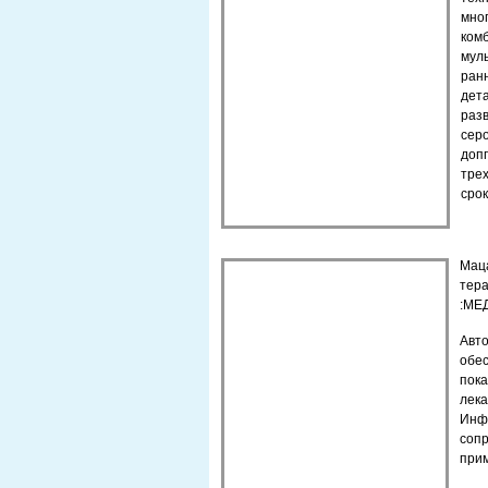
мн
ком
мул
ран
дет
раз
сер
доп
тре
сро
Мац
тера
:МЕД
Авт
обе
пок
лек
Инф
соп
прим