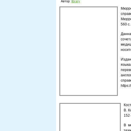
Автор:
library
Мюрр
справ
Мюрре
560 с.
Данна
сочет
медиц
носит
Издан
языка
перев
англ
справ
https:
Кост
В. К
152 
В м
тех