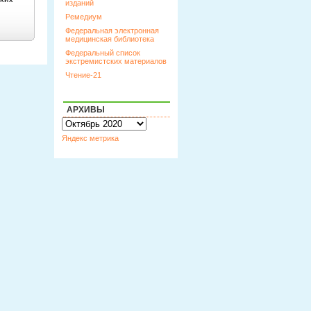
изданий
Ремедиум
Федеральная электронная
медицинская библиотека
Федеральный список
экстремистских материалов
Чтение-21
АРХИВЫ
Архивы
Яндекс метрика