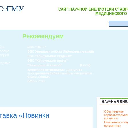
 СтГМУ
САЙТ НАУЧНОЙ БИБЛИОТЕКИ СТАВ
МЕДИЦИНСКОГО 
Рекомендуем
й и
ЭБС "Лань"
извана
ЭБС Университетская библиотека онлайн
атория
ЭБС "Консультант студента"
ЭБС "Консультант врача"
 первые
Электронный каталог
(Local)
Удаленная регистрация. Доступы к
электронным библиотечным системам и
базам данных.
БМБ и СЭБ
НАУЧНАЯ БИБ
Обеспечение
тавка «Новинки
образовательно
процесса
Положение о на
библиотеке