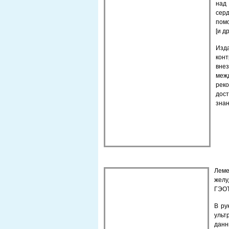
над
сер
помо
[и д
Изд
кон
вн
меж
рек
дос
знан
Леме
желу
ГЭОТ
В ру
ульт
дан