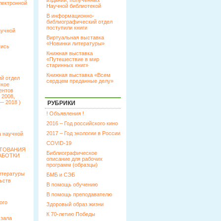
изданий, полученных
лектронной
Научной библиотекой
В информационно-
библиографический отдел
поступили книги
аучной
Виртуальная выставка
«Новинки литературы»
пись
Книжная выставка
«Путешествие в мир
старинных книг»
Книжная выставка «Всем
й отдел
сердцем преданные делу»
ское
ентов
 2008,
— 2018 )
РУБРИКИ
! Объявления !
2016 – Год российского кино
2017 – Год экологии в России
 научной
COVID-19
КТОВАНИЯ
Библиографическое
АБОТКИ
описание для рабочих
программ (образцы)
итературы
БМБ и СЭБ
ьств
В помощь обучению
В помощь преподавателю
ого
Здоровый образ жизни
К 70-летию Победы
 зала