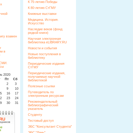
К 75-летию Победы
ых
К 80-летию СтГМУ
учной
Книжные выставки
Медицина. История.
Искусство
Наследие веков (фонд
редкой книги)
Научная электронная
библиотека eLIBRARY.RU
Новости и события
Новые поступления в
библиотеку
Периодические издания
СтГМУ
Периодические издания,
ь 2020
получаемые научной
т
Пт
Сб
Вс
библиотекой
2
3
4
Полезные ссылки
9
10
11
Путеводитель по
5
16
17
18
электронным ресурсам
2
23
24
25
Рекомендательный
9
30
31
библиографический
указатель
Студенту
Тестовый доступ
ЭБС "Консультант Студента"
ЭБС "Лань"