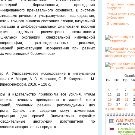
Отдел электронн
огоплодной беременности, проведения
ресурсов
бинированного пренатального скрининга. В системе
Режим работы на
ьтипараметрического ультразвукового исследования,
библиотеки
него и точного анализа состояния плодов, визуальной
Это интересно
ализации и дифференциальной диагностики пороков
вития отдельно рассмотрены возможности
ошкальной эхографии, спектральной импульсной
плерографии, цветокодированных режимов,
хмерной реконструкции изображения при разных
ках многоплодной беременности.
ас А. Ультразвуковое исследование в интенсивной
Октябр
пии / А. Мацас, А. В. Марочков, С. В. Капустин. – М.
Пн
Вт
Ср
Ч
пресс-информ, 2019. – 128 с.
1
5
6
7
8
оры и издательство приложили все усилия, чтобы
12
13
14
1
спечить точность приведенных в данной книге
19
20
21
2
26
27
28
2
азаний, побочных реакций, рекомендуемых доз
« Сен
Ноя »
арств. Однако эти сведения могут изменяться.
ормация для врачей. Внимательно изучайте
роводительные инструкции изготовителя по
енению лекарственных средств.