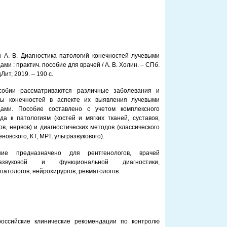
 А. В. Диагностика патологий конечностей лучевыми
ами : практич. пособие для врачей / А. В. Холин. – СПб.
Лит, 2019. – 190 с.
собии рассматриваются различные заболевания и
мы конечностей в аспекте их выявления лучевыми
дами. Пособие составлено с учетом комплексного
да к патологиям (костей и мягких тканей, суставов,
ов, нервов) и диагностических методов (классического
еновского, КТ, МРТ, ультразвукового).
ние предназначено для рентгенологов, врачей
развуковой и функциональной диагностики,
патологов, нейрохирургов, ревматологов.
российские клинические рекомендации по контролю