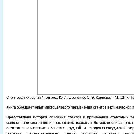
Стентовая хирургия / под ред. Ю. Л. Шевченко, О. Э. Карпова. – М. : ДПК Пр
Книга обобщает опыт многоцелевого применения стентов в клинической п
Представлена история создания стентов и применения стентовых те
современное состояние и перспективы развития. Детально описан опыт
стентов в отдельных областях: грудной и сердечно-сосудистой хиру
хирургии пищеварительного тракта, урологии; отдельно расс