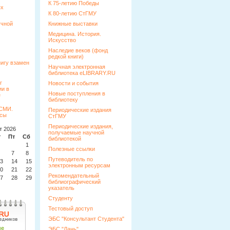
К 75-летию Победы
ых
К 80-летию СтГМУ
учной
Книжные выставки
Медицина. История.
Искусство
Наследие веков (фонд
редкой книги)
Научная электронная
библиотека eLIBRARY.RU
Новости и события
Новые поступления в
библиотеку
Периодические издания
СтГМУ
Периодические издания,
т 2026
получаемые научной
т
Пт
Сб
Вс
библиотекой
1
2
Полезные ссылки
7
8
9
Путеводитель по
3
14
15
16
электронным ресурсам
0
21
22
23
Рекомендательный
7
28
29
30
библиографический
указатель
Студенту
Тестовый доступ
ЭБС "Консультант Студента"
ЭБС "Лань"