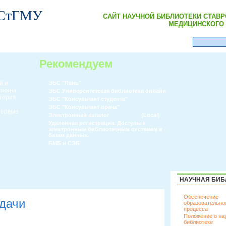
 СтГМУ
САЙТ НАУЧНОЙ БИБЛИОТЕКИ СТАВ
МЕДИЦИНСКОГО 
Рекомендуем
й и
ЭБС "Лань"
извана
ЭБС Университетская библиотека онлайн
атория
ЭБС "Консультант студента"
ЭБС "Консультант врача"
 первые
Электронный каталог
(Local)
Удаленная регистрация. Доступы к
электронным библиотечным системам и
базам данных.
БМБ и СЭБ
НАУЧНАЯ БИБ
Обеспечение
дачи
образовательно
процесса
Положение о на
библиотеке