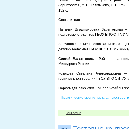
экзамена на право допуска к работе в
Зарытовская, А. С. Калмыкова, С. В. Рой,
152 с.
Составители:
Наталья Владимировна Зарытовская – д
подготовки студентов ГБОУ ВПО СтГМУ М
Ангелина Станиславовна Калмыкова – д.
детских болезней ГБОУ ВПО СтГМУ Минз
Сергей Валентинович Рой – начальни
Минздрава России
Козакова Светлана Александровна — 
госпитальной терапии ГБОУ ВПО СтГМУ 
Пароль для открытия – student (файлы пр
Практические умения медицинской сестр
Ваш отзыв
Тестовые контро