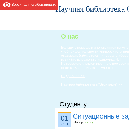
Версия для слабовидящих
Научная библиотека
ГЛАВНАЯ
ИНФОРМАЦИЯ
О нас
Большую помощь в многогранной научно
учебной деятельности университета пр
оказывать библиотека – «первая лабор
вуза» (по выражению академика И. Г.
Петровского), так как именно с неё свои
шаги в вузе начинают студенты.
Подробнее >>
Научная библиотека в "Вконтакте" >>
Студенту
Ситуационные за
01
Автор:
library
СЕН