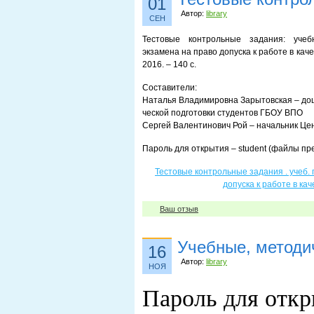
01
Автор:
library
СЕН
Тестовые контрольные задания: учеб
экзамена на право допуска к работе в кач
2016. – 140 с.
Составители:
Наталья Владимировна Зарытовская – доц
ческой подготовки студентов ГБОУ ВПО
Сергей Валентинович Рой – начальник Це
Пароль для открытия – student (файлы пр
Тестовые контрольные задания . учеб.
допуска к работе в ка
Ваш отзыв
Учебные, методи
16
Автор:
library
НОЯ
Пароль для откр