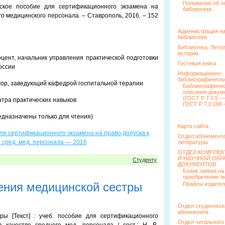
Положение об э
еское пособие для сертификационного экзамена на
библиотеке
го медицинского персонала. – Ставрополь, 2016. – 152
Администрация н
библиотеки
Библиотека. Лето
истории.
ент, начальник управления практической подготовки
Гостевая книга
оссии
Информационно-
библиографически
сор, заведующий кафедрой госпитальной терапии
Библиографиче
описание докум
(ГОСТ Р 7.0.5 —
нтра практических навыков
ГОСТ Р 7.0.100 
едназначены только для чтения)
Карта сайта
ля сертификационного экзамена на право допуска к
Отдел абонемента
е сред. мед. персонала — 2016
литературы
ОТДЕЛ КОМПЛЕ
И НАУЧНОЙ ОБР
Студенту
ДОКУМЕНТОВ
Бланк заявки на
приобретение л
ения медицинской сестры
Прайсы издател
Отдел студенческ
абонемента
ры [Текст] : учеб. пособие для сертификационного
Отдел читального