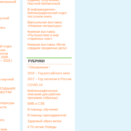
изданий, полученных
лектронной
Научной библиотекой
В информационно-
библиографический отдел
поступили книги
аучной
Виртуальная выставка
«Новинки литературы»
пись
Книжная выставка
«Путешествие в мир
старинных книг»
Книжная выставка «Всем
й отдел
сердцем преданные делу»
ское
ентов
 2008,
— 2018 )
РУБРИКИ
! Объявления !
2016 – Год российского кино
2017 – Год экологии в России
 научной
COVID-19
КТОВАНИЯ
Библиографическое
АБОТКИ
описание для рабочих
программ (образцы)
итературы
БМБ и СЭБ
ьств
В помощь обучению
В помощь преподавателю
ого
Здоровый образ жизни
К 70-летию Победы
 зала