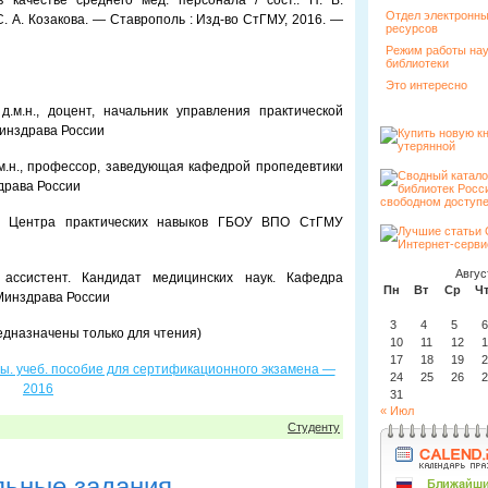
 качестве среднего мед. персонала / сост.: Н. В.
Отдел электронн
 С. А. Козакова. — Ставрополь : Изд-во СтГМУ, 2016. —
ресурсов
Режим работы на
библиотеки
Это интересно
.м.н., доцент, начальник управления практической
инздрава России
м.н., профессор, заведующая кафедрой пропедевтики
драва России
к Центра практических навыков ГБОУ ВПО СтГМУ
Авгус
ассистент. Кандидат медицинских наук. Кафедра
Пн
Вт
Ср
Ч
Минздрава России
3
4
5
6
едназначены только для чтения)
10
11
12
1
17
18
19
2
ы. учеб. пособие для сертификационного экзамена —
24
25
26
2
2016
31
« Июл
Студенту
льные задания