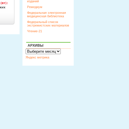
изданий
Ремедиум
Федеральная электронная
медицинская библиотека
Федеральный список
экстремистских материалов
Чтение-21
АРХИВЫ
Архивы
Яндекс метрика