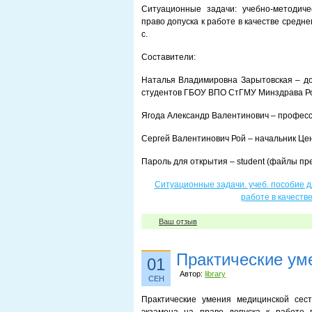
Ситуационные задачи: учебно-методич
право допуска к работе в качестве средне
с.
Составители:
Наталья Владимировна Зарытовская – доц
студентов ГБОУ ВПО СтГМУ Минздрава Р
Ягода Александр Валентинович – профес
Сергей Валентинович Рой – начальник Це
Пароль для открытия – student (файлы пр
Ситуационные задачи. учеб. пособие д
работе в качеств
Ваш отзыв
Практические ум
01
Автор:
library
СЕН
Практические умения медицинской сест