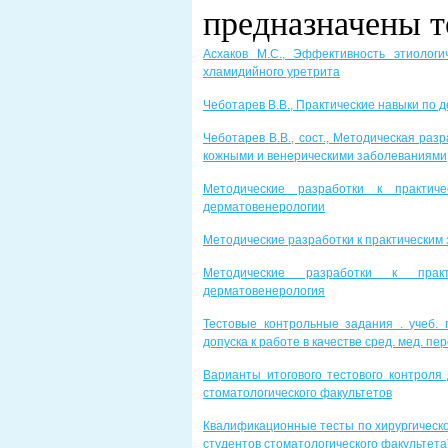
предназначены т
Асхаков М.С., Эффективность этиолог
хламидийного уретрита
Чеботарев В.В., Практические навыки по 
Чеботарев В.В., сост., Методическая ра
кожными и венерическими заболеваниями
Методические разработки к практиче
дерматовенерологии
Методические разработки к практическим
Методические разработки к прак
дерматовенерология
Тестовые контрольные задания . учеб.
допуска к работе в качестве сред. мед. п
Варианты итогового тестового контроля 
стоматологического факультетов
Квалификационные тесты по хирургическо
студентов стоматологического факультета