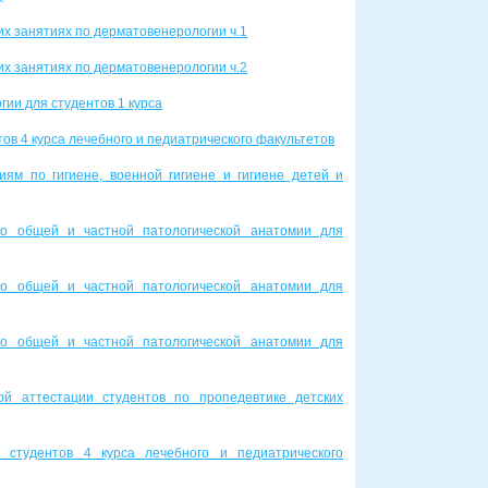
их занятиях по дерматовенерологии ч.1
их занятиях по дерматовенерологии ч.2
ии для студентов 1 курса
тов 4 курса лечебного и педиатрического факультетов
иям по гигиене, военной гигиене и гигиене детей и
по общей и частной патологической анатомии для
по общей и частной патологической анатомии для
по общей и частной патологической анатомии для
ой аттестации студентов по пропедевтике детских
студентов 4 курса лечебного и педиатрического