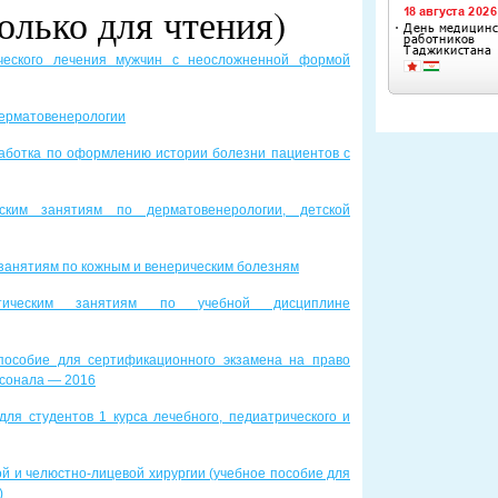
олько для чтения)
ического лечения мужчин с неосложненной формой
дерматовенерологии
зработка по оформлению истории болезни пациентов с
ским занятиям по дерматовенерологии, детской
 занятиям по кожным и венерическим болезням
тическим занятиям по учебной дисциплине
 пособие для сертификационного экзамена на право
ерсонала — 2016
для студентов 1 курса лечебного, педиатрического и
й и челюстно-лицевой хирургии (учебное пособие для
)