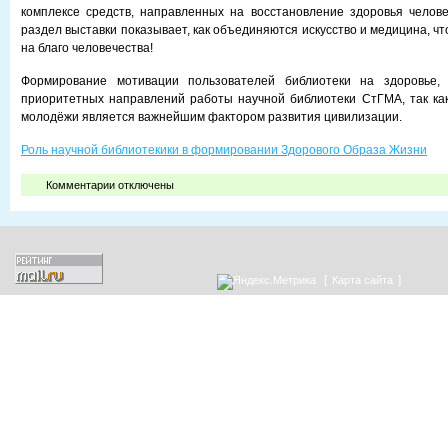
комплексе средств, направленных на восстановление здоровья челов
раздел выставки показывает, как объединяются искусство и медицина, ч
на благо человечества!
Формирование мотивации пользователей библиотеки на здоровье
приоритетных направлений работы научной библиотеки СтГМА, так ка
молодёжи является важнейшим фактором развития цивилизации.
Роль научной библиотекики в формировании Здорового Образа Жизни
к
Комментарии
отключены
записи
Здоровая
молодежь
—
здоровая
нация
[
]
Карта сайта