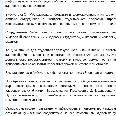
информацию в своей будущей работе и положительно влиять не только н
здоровье своих пациентов.
Библиотека СтГМА, располагая большим информационным и интеллект
активно сотрудничая с Центром студенческого здоровья, игр
информационно-библиотечном обеспечении мотивации студентов на здо
Сотрудниками библиотеки созданы и постоянно пополняются тема
«Здоровый образ жизни», «Здоровье студентов», «Экология и человек»,
медиков».
Ко Дню знаний для студентов-первокурсников были выпущены листов
здоровый образ жизни. При оформлении листовок учитывалась буду
деятельность первокурсников, поэтому в качестве аргументов за 
приводились высказывания известных врачей Ф. Углова и М. Амосова.
В читальном зале библиотеки оформлена выставка «Здоровая молодежь 
Подобранные книги, статьи из медицинских, общественно-политиче
журналов раскрывают важность и необходимость серьезного отношени
здоровью своих близких. Высказывания Президента Д. Медведева и
Путина показывают, что необходимость ориентации на здоровье
государственном уровне.
Саморазрушающее поведение – табакокурение, алкоголизм, наркома
оказывают губительное воздействие на все компоненты здоровья: ду