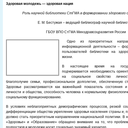
Здоровая молодежь — здоровая нация
Роль научной библиотеки СтГМА в формировании здорового о
Е. М. Бестужая – ведущий библиограф научной библио
ГБОУ ВПО СтГМА Минздравсоцразвития России
Одно из приоритетных направл
информационной деятельности – фор
пользователей библиотеки на здоро
жизни.
В настоящее время на госуда
подчеркивается необходимость ориент
на социальное свойство личнос
благополучие семьи, профессиональное долголетие, обеспеченную ст
Здоровье рассматривается как важнейший показатель состояния и
личности и общества, способность человека к нормальному физиологиче
социальному функционированию.
В условиях неблагоприятных демографических процессов, резкой соц
дифференциации общества укрепление здоровья населения страны и, п
должно стать приоритетным направлением национальной политики. В 
«Здоровье» и «Образование» обращено внимание на то, что проблем
подростков и молодежи носит социально значимый характер.