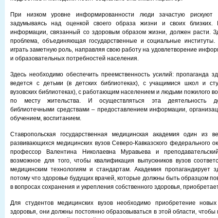
При низком уровне информированности люди зачастую рискуют 
задумываясь над оценкой своего образа жизни и своих близких. 
информации, связанный со здоровым образом жизни, должен расти. З
проблема, объединяющая государственные и социальные институты.
играть заметную роль, направляя свою работу на удовлетворение инфор
и образовательных потребностей населения.
Здесь необходимо обеспечить преемственность усилий: пропаганда з
ведется с детьми (в детских библиотеках), с учащимися школ и ст
вузовских библиотеках), с работающим населением и людьми пожилого во
по месту жительства. И осуществляться эта деятельность д
библиотечными средствами – предоставлением информации, организац
обучением, воспитанием.
Ставропольская государственная медицинская академия один из в
развивающихся медицинских вузов Северо-Кавказского федерального окр
профессор Валентина Николаевна Муравьева и преподавательски
возможное для того, чтобы квалификация выпускников вузов соответ
медицинским технологиям и стандартам. Академия пропагандирует з
потому что здоровье будущих врачей, которые должны быть образцом по
в вопросах сохранения и укрепления собственного здоровья, приобретае
Для студентов медицинских вузов необходимо приобретение новых
здоровья, они должны постоянно образовываться в этой области, чтобы