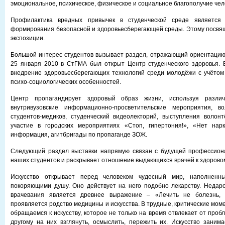
эмоциональное, психическое, физическое и социальное благополучие чел
Профилактика вредных привычек в студенческой среде является
формирования безопасной и здоровьесберегающей среды. Этому посвя
экспозиции.
Большой интерес студентов вызывает раздел, отражающий ориентацию
25 января 2010 в СтГМА был открыт Центр студенческого здоровья. 
внедрение здоровьесберегающих технологий среди молодёжи с учётом
психо-социологических особенностей.
Центр пропагандирует здоровый образ жизни, используя разл
внутривузовские информационно-просветительские мероприятия, в
студентов-медиков, студенческий видеолекторий, выступления волон
участие в городских мероприятиях «Стоп, гипертония!», «Нет нарк
информация, агитбригады по пропаганде ЗОЖ.
Следующий раздел выставки напрямую связан с будущей профессион
наших студентов и раскрывает отношение выдающихся врачей к здоровом
Искусство открывает перед человеком чудесный мир, наполненный
покоряющими душу. Оно действует на него подобно лекарству. Недар
врачевания является древнее выражение – «Лечить не болезнь, 
проявляется родство медицины и искусства. В трудные, критические мо
обращаемся к искусству, которое не только на время отвлекает от пробл
другому на них взглянуть, осмыслить, пережить их. Искусство заним