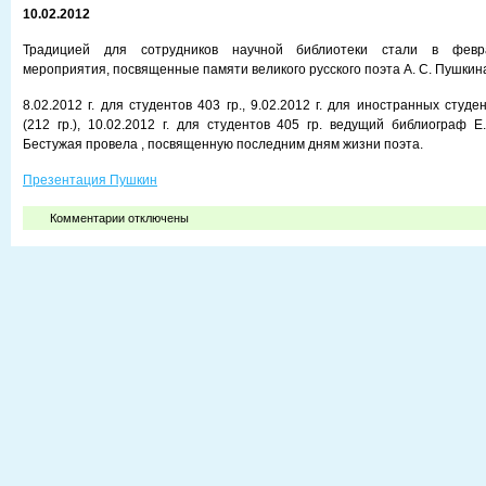
10.02.2012
Традицией для сотрудников научной библиотеки стали в февр
мероприятия, посвященные памяти великого русского поэта А. С. Пушкин
8.02.2012 г. для студентов 403 гр., 9.02.2012 г. для иностранных студе
(212 гр.), 10.02.2012 г. для студентов 405 гр. ведущий библиограф Е
Бестужая провела , посвященную последним дням жизни поэта.
Презентация Пушкин
к
Комментарии
отключены
записи
Беседа
«Не
ведал
мир
такой
печали»