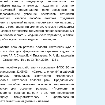
тинский язык и медицинскую терминологию на
лийском языке, и включает задания и тесты по
томической терминологии, ориентированные на
ледовательное усвоение элементов латинской
мматики. Учебное пособие поможет студентам
репить изученный на практических занятиях материал,
адеть теми знаниями-умениями, которые необходимы
начения латинскими терминами специализированных
-биологического и медицинского характера, а также
работ и участию в конкурсах, олимпиадах.
тология органов ротовой полости. Гистогенез зуба :
б. пособие для факультета иностранных студентов
 вузов / А. Г. Сирак, Е. И. Пискарева, М. А. Долгашова [и
. – Ставрополь : Изд-во СтГМУ, 2020. – 116 с.
ное пособие разработано на основании ФГОС ВО по
циальности: 31.05.03 — «Стоматология» (И) и рабочей
граммы дисциплины «Гистология, эмбриология,
ология. Гистология полости рта». Предлагаемое
бное пособие включает основной теоретический
ериал для освоения раздела: «Гистология и
риогенез органов полости рта», что необходимо
дущему врачу-стоматологу в формировании
зательных знаний, умений и навыков.