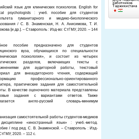
ийский язык для клинических психологов. English for
nical psychologists : учеб. пособие для студентов
ультета гуманитарного и медико-биологического
азования / С. В. Знаменская, Н. А. Анисимова, Т. И.
кова [и др.]. – Ставрополь : Изд-во: СтГМУ, 2020. – 144
бное пособие предназначено для студентов
ицинского вуза, обучающихся по специальности
иническая психология», и состоит из четырех
атических разделов, включающих тексты с
ажнениями для аудиторной работы, текстовый
ериал для внеаудиторного чтения, содержащий
ормацию профессионально-ориентированного
актера, практические задания для самостоятельной
оты. В качестве оценочного материала представлены
товые задания с вариантами ответов. Также
лагается англо-русский словарь-минимум
анизация самостоятельной работы студентов-медиков
дисциплине «иностранный язык» : учеб.-метод.
обие / под ред. С. В. Знаменской. – Ставрополь : Изд-
СтГМУ, 2020. – 112 с.