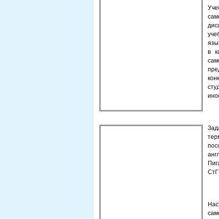
Уч
са
дис
уче
язы
в к
са
пр
кон
сту
ино
За
тер
по
анг
Пиг
СтГ
На
сам