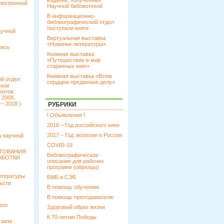
изданий, полученных
лектронной
Научной библиотекой
В информационно-
библиографический отдел
поступили книги
аучной
Виртуальная выставка
«Новинки литературы»
пись
Книжная выставка
«Путешествие в мир
старинных книг»
Книжная выставка «Всем
й отдел
сердцем преданные делу»
ское
ентов
 2008,
— 2018 )
РУБРИКИ
! Объявления !
2016 – Год российского кино
2017 – Год экологии в России
 научной
COVID-19
КТОВАНИЯ
Библиографическое
АБОТКИ
описание для рабочих
программ (образцы)
итературы
БМБ и СЭБ
ьств
В помощь обучению
В помощь преподавателю
ого
Здоровый образ жизни
К 70-летию Победы
 зала