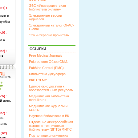
ЭБС «Университетская
библиотека онлайн»
Электронные версии
журналов
Электронный каталог OPAC-
Global
Это интересно прочитать
ССЫЛКИ
Free Medical Journals
Polpred.com Обзор СМИ.
PubMed Central (PMC)
Библиотека Докусфера
ВКР СтГМУ
Единое окно доступа к
образовательным ресурсам
Медицинская Библиотека
medulka.ru!
Медицинские журналы и
газеты
Научная библиотека в ВК
Отделение «Всероссийская
патентно-техническая
библиотека» (ВПТБ) ФИПС
Портал психологических