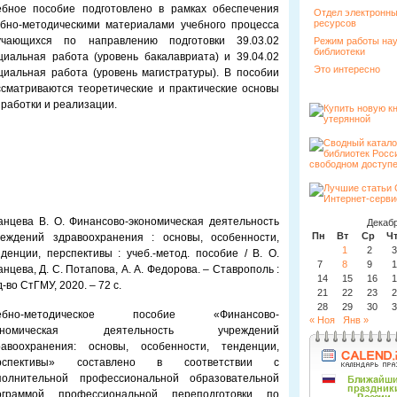
ебное пособие подготовлено в рамках обеспечения
Отдел электронн
ресурсов
ебно-методическими материалами учебного процесса
учающихся по направлению подготовки 39.03.02
Режим работы на
библиотеки
циальная работа (уровень бакалавриата) и 39.04.02
Это интересно
циальная работа (уровень магистратуры). В пособии
ссматриваются теоретические и практические основы
работки и реализации.
анцева В. О. Финансово-экономическая деятельность
Декабр
Пн
Вт
Ср
Ч
реждений здравоохранения : основы, особенности,
1
2
3
денции, перспективы : учеб.-метод. пособие / В. О.
7
8
9
1
нцева, Д. С. Потапова, А. А. Федорова. – Ставрополь :
14
15
16
1
-во СтГМУ, 2020. – 72 с.
21
22
23
2
28
29
30
3
ебно-методическое пособие «Финансово-
« Ноя
Янв »
ономическая деятельность учреждений
равоохранения: основы, особенности, тенденции,
рспективы» составлено в соответствии с
полнительной профессиональной образовательной
ограммой профессиональной переподготовки по