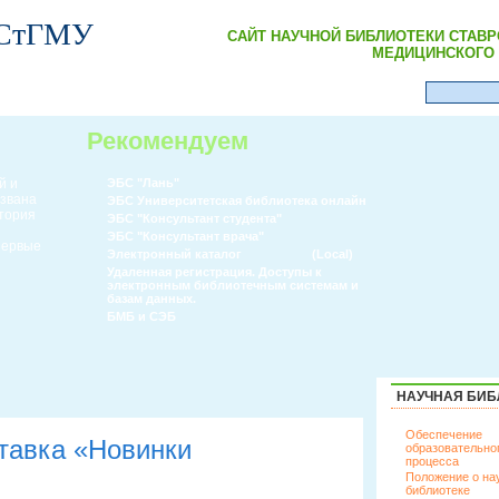
 СтГМУ
САЙТ НАУЧНОЙ БИБЛИОТЕКИ СТАВ
МЕДИЦИНСКОГО 
Рекомендуем
й и
ЭБС "Лань"
извана
ЭБС Университетская библиотека онлайн
атория
ЭБС "Консультант студента"
ЭБС "Консультант врача"
 первые
Электронный каталог
(Local)
Удаленная регистрация. Доступы к
электронным библиотечным системам и
базам данных.
БМБ и СЭБ
НАУЧНАЯ БИБ
Обеспечение
тавка «Новинки
образовательно
процесса
Положение о на
библиотеке