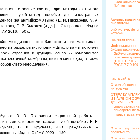
Положение об э
библиотеке
тология : строение клетки, ядро, методы клеточного
ления : учеб.-метод. пособие для иностранных
Администрация н
дентов (на английском языке) / Е. И. Пискарева, М. А.
библиотеки
лгашова, О. В. Быховец [и др.]. – Ставрополь : Изд-во
Библиотека. Лето
МУ, 2016. – 50 с.
истории.
Гостевая книга
ебно-методическое пособие состоит из материалов
Информационно-
ного из разделов гистологии «Цитология» и включает
библиографически
просы строения и функций основных компонентов
Библиографиче
описание докум
етки: клеточной мембраны, цитоплазмы, ядра, а также
(ГОСТ Р 7.0.5 —
особов клеточного деления.
ГОСТ Р 7.0.100 
Карта сайта
Отдел абонемента
литературы
ОТДЕЛ КОМПЛЕ
И НАУЧНОЙ ОБР
ДОКУМЕНТОВ
Бланк заявки на
приобретение л
Прайсы издател
рбунова В. В. Технологии социальной работы с
личными категориями граждан : учеб. пособие / В. В.
рбунова, В. В. Бруснева, Л.Ю Гражданкина. –
Отдел студенческ
абонемента
врополь : Изд-во СтГМУ, 2020. – 180 с.
Отдел читального