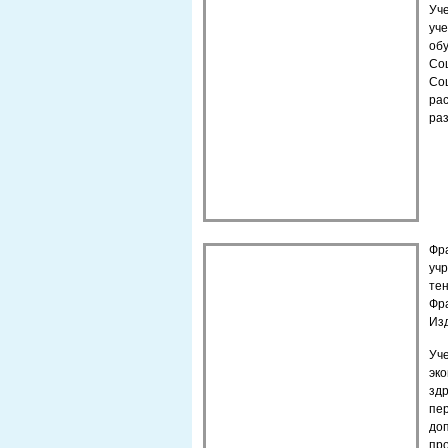
Уч
уч
об
Со
Со
ра
раз
Фр
уч
тен
Фра
Изд
Уч
эк
зд
пе
до
пр