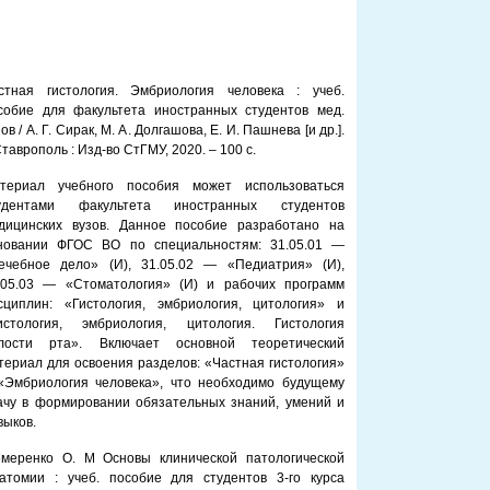
стная гистология. Эмбриология человека : учеб.
собие для факультета иностранных студентов мед.
ов / А. Г. Сирак, М. А. Долгашова, Е. И. Пашнева [и др.].
Ставрополь : Изд-во СтГМУ, 2020. – 100 с.
териал учебного пособия может использоваться
удентами факультета иностранных студентов
дицинских вузов. Данное пособие разработано на
новании ФГОС ВО по специальностям: 31.05.01 —
ечебное дело» (И), 31.05.02 — «Педиатрия» (И),
.05.03 — «Стоматология» (И) и рабочих программ
сциплин: «Гистология, эмбриология, цитология» и
истология, эмбриология, цитология. Гистология
лости рта». Включает основной теоретический
териал для освоения разделов: «Частная гистология»
«Эмбриология человека», что необходимо будущему
ачу в формировании обязательных знаний, умений и
выков.
меренко О. М Основы клинической патологической
атомии : учеб. пособие для студентов 3-го курса