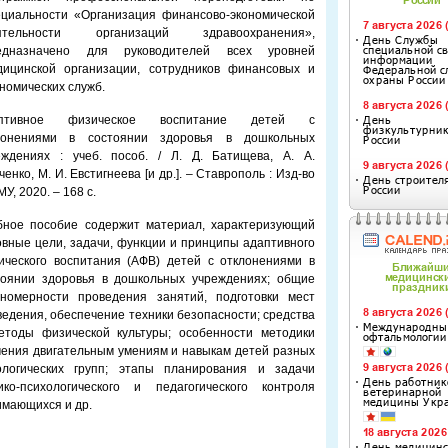
ециальности «Организация финансово-экономической
ятельности организаций здравоохранения»,
едназначено для руководителей всех уровней
дицинской организации, сотрудников финансовых и
номических служб.
аптивное физическое воспитание детей с
лонениями в состоянии здоровья в дошкольных
еждениях : учеб. пособ. / Л. Д. Батищева, А. А.
енко, М. И. Евстигнеева [и др.]. – Ставрополь : Изд-во
У, 2020. – 168 с.
бное пособие содержит материал, характеризующий
овные цели, задачи, функции и принципы адаптивного
ического воспитания (АФВ) детей с отклонениями в
тоянии здоровья в дошкольных учреждениях; общие
ономерности проведения занятий, подготовки мест
ведения, обеспечение техники безопасности; средства
етоды физической культуры; особенности методики
чения двигательным умениям и навыкам детей разных
ологических групп; этапы планирования и задачи
ико-психологического и педагогического контроля
имающихся и др.