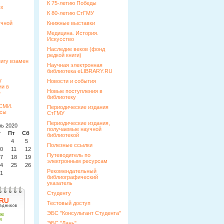
К 75-летию Победы
ых
К 80-летию СтГМУ
учной
Книжные выставки
Медицина. История.
Искусство
Наследие веков (фонд
редкой книги)
Научная электронная
библиотека eLIBRARY.RU
Новости и события
Новые поступления в
библиотеку
Периодические издания
СтГМУ
Периодические издания,
ь 2020
получаемые научной
т
Пт
Сб
Вс
библиотекой
4
5
6
Полезные ссылки
0
11
12
13
Путеводитель по
7
18
19
20
электронным ресурсам
4
25
26
27
Рекомендательный
1
библиографический
указатель
Студенту
Тестовый доступ
ЭБС "Консультант Студента"
ЭБС "Лань"