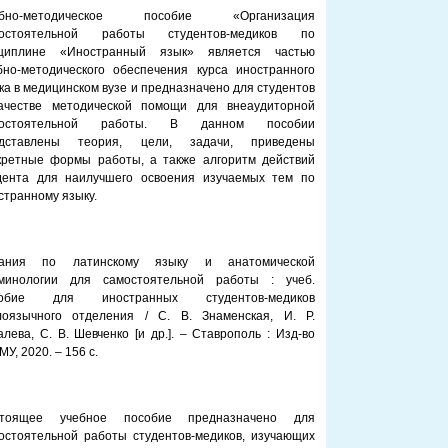
ебно-методическое пособие «Организация
мостоятельной работы студентов-медиков по
циплине «Иностранный язык» является частью
бно-методического обеспечения курса иностранного
ка в медицинском вузе и предназначено для студентов
ачестве методической помощи для внеаудиторной
мостоятельной работы. В данном пособии
едставлены теория, цели, задачи, приведены
кретные формы работы, а также алгоритм действий
дента для наилучшего освоения изучаемых тем по
странному языку.
дания по латинскому языку и анатомической
минологии для самостоятельной работы : учеб.
собие для иностранных студентов-медиков
лоязычного отделения / С. В. Знаменская, И. Р.
алева, С. В. Шевченко [и др.]. – Ставрополь : Изд-во
МУ, 2020. – 156 с.
стоящее учебное пособие предназначено для
остоятельной работы студентов-медиков, изучающих