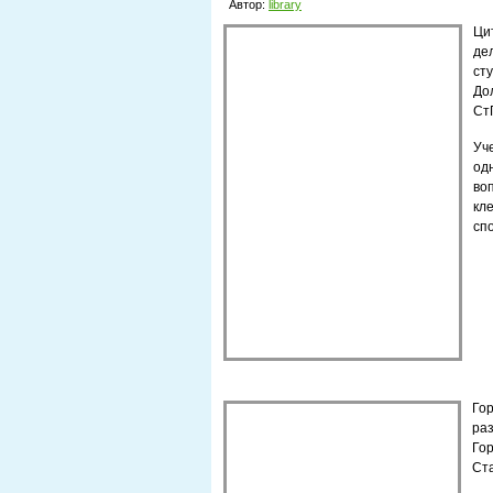
Автор:
library
Ци
де
сту
До
СтГ
Уч
од
во
кл
сп
Го
раз
Го
Ста