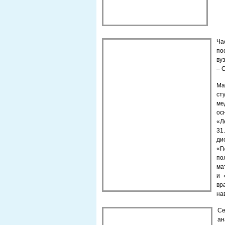
Ча
по
вуз
– 
Ма
ст
ме
ос
«Л
31
ди
«Г
по
ма
и 
вр
на
Се
ан