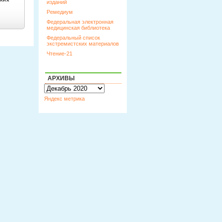
изданий
Ремедиум
Федеральная электронная
медицинская библиотека
Федеральный список
экстремистских материалов
Чтение-21
АРХИВЫ
Архивы
Яндекс метрика