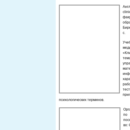
Англ
cli
фак
обр
Бирю
с.
Уче
мед
«Кл
тем
упр
мат
инф
хар
раб
тес
при
психологических терминов.
Орг
по 
пос
во: 