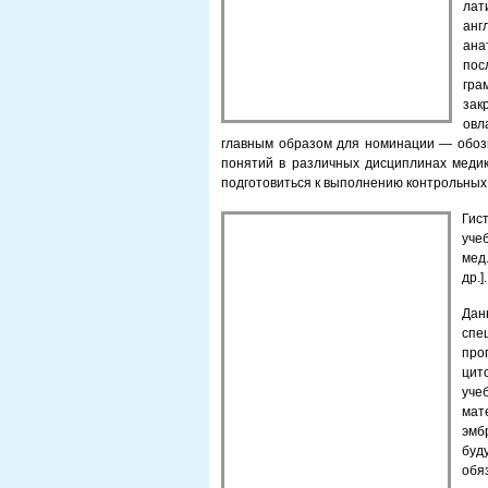
ла
анг
ана
пос
гра
зак
овл
главным образом для номинации — обоз
понятий в различных дисциплинах медико
подготовиться к выполнению контрольных 
Гис
уче
мед.
др.]
Дан
спе
про
цит
уче
мат
эмб
бу
обя