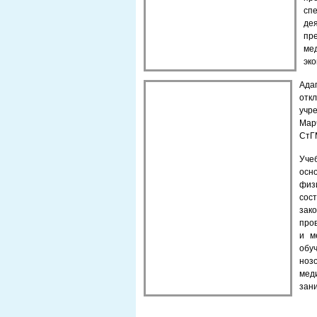
сп
де
пр
ме
эко
Ад
отк
учр
Марч
СтГМ
Уче
осн
физ
сос
зак
про
и м
обу
ноз
мед
зан