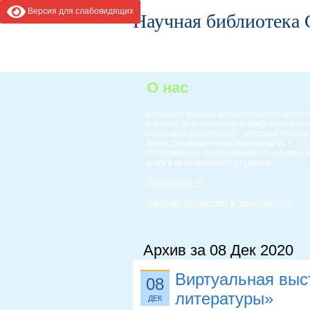
Версия для слабовидящих
Научная библиотека
ГЛАВНАЯ
ИНФОРМАЦИЯ
О нас
Большую помощь в многогранной научно
учебной деятельности университета пр
оказывать библиотека – «первая лабор
вуза» (по выражению академика И. Г.
Петровского), так как именно с неё свои
шаги в вузе начинают студенты.
Подробнее >>
Научная библиотека в "Вконтакте" >>
Архив за 08 Дек 2020
Виртуальная выс
08
литературы»
ДЕК